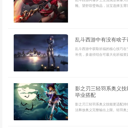
乱斗西游阿修罗王主流成型装备为
靴、望舒琼璧饰品，法宝选择玉霄琉
乱斗西游中有没有啥子
乱斗西游中获取祈福的核心技巧在
补充，多途径结合可最大化祈福资源
影之刃三轻羽系奥义技
毕业搭配
影之刃三轻羽系奥义技能更适配持
法释放奥义完整输出上限。轻羽奥义