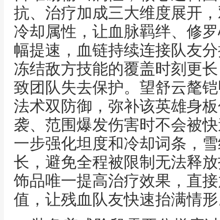
抗、治疗加成三大维度展开，
冷却属性，让血脉羁绊、修罗
幅提速，血链持续连接队友分
冻结敌方技能的覆盖时刻更长
致团队失去保护。望舒云氂铠
法术双防御，弥补该英雄身板
袭、范围爆发伤害时不会被快
一步强化坦度和冷却词条，雪
长，避免全程被限制无法释放
饰品唯一提高治疗效果，直接
值，让残血队友快速抬满情形