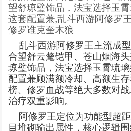
望舒琼璧饰品，法宝选择玉霄
这套配置兼,乱斗西游阿修罗
修罗谁克奎木狼
乱斗西游阿修罗王主流成型
合望舒云氂铠甲、苍山烟海头
琼璧饰品，法宝选择玉霄琉璃
配置兼顾满额冷却、高额生存
榜、修罗血战等绝大多数对战
治疗双重影响。
阿修罗王定位为功能型超距
目堆砌输出属性，核心逻辑围