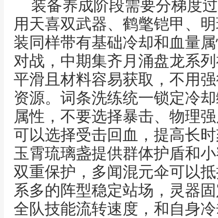
装备养成阶段需要分梯度过
用天喜双武器、鹤氅铠甲、明
装同样带有基础冷却和血量属
对战，中期集齐月涌盘龙系列
平滑且材料容易获取，不用强
资源。词条洗练统一锁定冷却
属性，不要选择暴击、物理强
可以选择受击回血，提高长时
玉霄琉璃盏提供群体护盾和小
双重保护，多闻混元伞可以抵
系多的阵型稳定站场，灵器固
全队技能流转速度，和自身冷