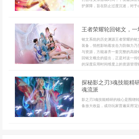
护屏障，旨在防止过度沉迷，对于心
王者荣耀轮回铭文，一
铭文系统的历史渊源王者荣耀的铭
装备，悄然影响着攻击力防御力乃
与资源，方能凑齐一套完整的高级
回铭文概念的提出，正是对这一传
的深度应用时间维度上的资源管理轮.
探秘影之刃3魂技能精
魂流派
影之刃3魂技能精研的核心是围绕
备放大收益，成功玩家普遍采用'定向突