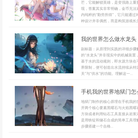
芒，它能解锁英雄，是变强路上重
现，答案其实非常明确，金币无法
内纯粹的“勤劳所得”，它只能通
种设计并非偶然，而是构筑游戏长久
我的世界怎么做水龙头
副标题：从原理到实践的详细步骤
的“水龙头”并非现实中的机械装
基于水的流动规则，即水源方块在
界限制，便可创造出水流持续从特
关”与“供水”的功能。理解这一...
手机我的世界地狱门怎
地狱门制作的核心原理在手机我的
开两个核心要素黑曜石与火焰黑曜
方块或者利用钻石工具直接从岩浆
是用铁锭和燧石合成的简单工具理
步骤搭建一个合格...