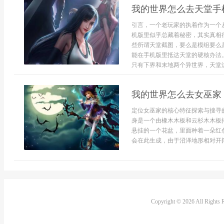
我的世界怎么去天堂手
引言，一个老玩家的执着作为一个
机版里似乎总藏着秘密，其实真相
些所谓天堂截图，要么是模组要么
能在手机版里抵达天堂的硬核办法
只有下界和末地两个异世界，天堂这
我的世界怎么去女巫家
定位女巫家的核心特征探索与搜寻
身是一个由橡木木板和云杉木木板
悬挂的一个花盆，里面种着一朵红
会在此生成，由于沼泽地形相对开阔
Copyright © 2026 All Rights