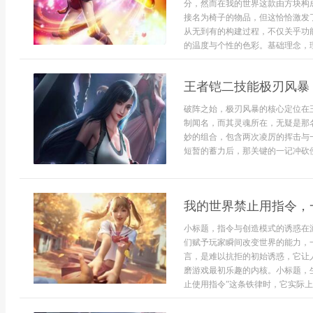
分，然而在我的世界这款由方块构
接名为椅子的物品，但这恰恰激发
从无到有的构建过程，不仅关乎功
的温度与个性的色彩。基础理念，理解
王者铠二技能极刃风暴
破阵之始，极刃风暴的核心定位在
制闻名，而其灵魂所在，无疑是那
妙的组合，包含两次凌厉的挥击与
短暂的蓄力后，那关键的一记冲砍便
我的世界禁止用指令，
小标题，指令与创造模式的诱惑在
们赋予玩家瞬间改变世界的能力，
言，是难以抗拒的初始诱惑，它让
磨游戏最初乐趣的内核。小标题，
止使用指令”这条铁律时，它实际上是