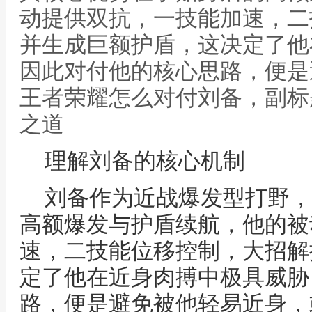
动提供双抗，一技能加速，二
并生成巨额护盾，这决定了他
因此对付他的核心思路，便是
王者荣耀怎么对付刘备，副标
之道
理解刘备的核心机制
刘备作为近战爆发型打野，
高额爆发与护盾续航，他的被
速，二技能位移控制，大招解
定了他在近身肉搏中极具威胁
路，便是避免被他轻易近身，