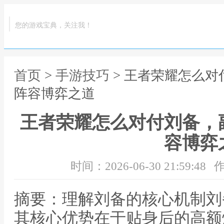
您的游戏宝典，关注我！
首页
>
手游技巧
> 王者荣耀怎么
阵容博弈之道
王者荣耀怎么对付刘备，
容博弈
时间：2026-06-30 21:59:48
作
摘要：理解刘备的核心机制刘
其核心优势在于贴身后的高额