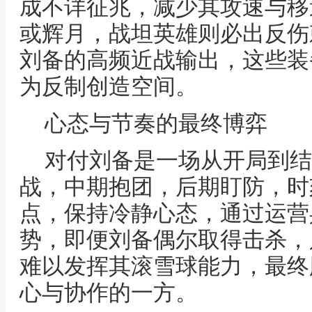
成不详征兆，减少其攻速与移
或辉月，战坦英雄则必出反伤
刘备的高频近战输出，这些装
为反制创造空间。
心态与节奏的最终博弈
对付刘备是一场从开局到结
战，中期抱团，后期盯防，时
点，保持冷静心态，通过运营
势，即便刘备偶尔取得击杀，
难以发挥其滚雪球能力，最终
心与协作的一方。