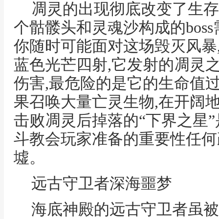
凋灵的出现彻底改变了生存
个骷髅头和灵魂沙构成的bos
你随时可能面对这场毁灭风暴
蓝色光芒四射,它发射的凋灵
伤害,最危险的是它的生命值过
果召唤大量亡灵生物,在开阔
击败凋灵后掉落的“下界之星”
斗教会玩家准备的重要性任何
墟。
远古守卫者深海噩梦
海底神殿的远古守卫者虽被部