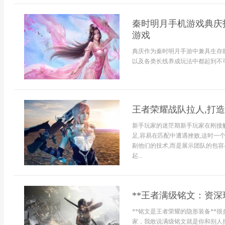
秦时明月手机游戏典庆
游戏
典庆作为秦时明月手游中兼具生存能
以及各类长线养成玩法中都起到不可
王者荣耀战队拉人,打
新手玩家的迷茫期新手玩家在刚接触
足,容易在匹配中遭遇挫败,这时一
剔他们的技术,而是展示团队的包容
起...
**王者满级铭文：资深
**铭文是王者荣耀的隐形装备**
家，我敢说满级铭文就是你和别人