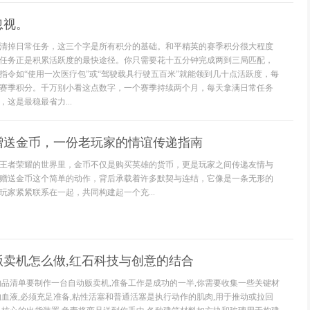
忽视。
清掉日常任务，这三个字是所有积分的基础。和平精英的赛季积分很大程度
任务正是积累活跃度的最快途径。你只需要花十五分钟完成两到三局匹配，
指令如“使用一次医疗包”或“驾驶载具行驶五百米”就能领到几十点活跃度，每
赛季积分。千万别小看这点数字，一个赛季持续两个月，每天拿满日常任务
这是最稳最省力...
赠送金币，一份老玩家的情谊传递指南
王者荣耀的世界里，金币不仅是购买英雄的货币，更是玩家之间传递友情与
赠送金币这个简单的动作，背后承载着许多默契与连结，它像是一条无形的
玩家紧紧联系在一起，共同构建起一个充...
贩卖机怎么做,红石科技与创意的结合
物品清单要制作一台自动贩卖机,准备工作是成功的一半,你需要收集一些关键材
的血液,必须充足准备,粘性活塞和普通活塞是执行动作的肌肉,用于推动或拉回