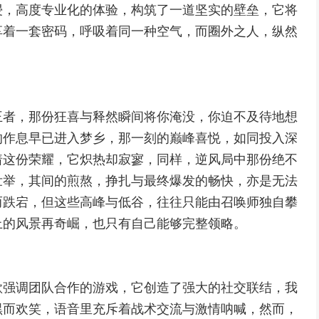
浸，高度专业化的体验，构筑了一道坚实的壁垒，它将
享着一套密码，呼吸着同一种空气，而圈外之人，纵然
。
王者，那份狂喜与释然瞬间将你淹没，你迫不及待地想
的作息早已进入梦乡，那一刻的巅峰喜悦，如同投入深
着这份荣耀，它炽热却寂寥，同样，逆风局中那份绝不
壮举，其间的煎熬，挣扎与最终爆发的畅快，亦是无法
而跌宕，但这些高峰与低谷，往往只能由召唤师独自攀
上的风景再奇崛，也只有自己能够完整领略。
款强调团队合作的游戏，它创造了强大的社交联结，我
黑而欢笑，语音里充斥着战术交流与激情呐喊，然而，