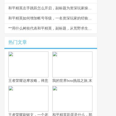
和平精英左手跳跃怎么开启，副标题为资深玩家操作优化指南
和平精英如何增加帐号等级，一名资深玩家的经验之谈
**用什么树枝代表和平精英，副标题，从荒野求生到战术艺术的象征**
热门文章
王者荣耀达摩攻略，禅意迸发的拳皇之道，破敌制胜全面指南
我的世界boss挑战之旅,末影龙凋灵与
王者荣耀刷铭文，一个老玩家的深度思考
和平精英彩蛋是什么，那些隐藏的惊喜