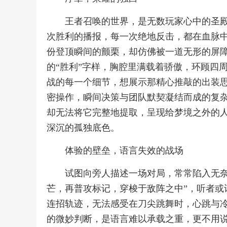
王者召唤的世界，是无数玩家心中的圣
次胜利的播报，每一次绝地反击，都在血脉
份登顶瞬间的颤栗，却仿佛被一道无形的屏
的“胜利”字样，胸腔里满载着骄傲，环顾四
战的每一个细节，想展示那精心推敲的出装
密操作，瞬间决策与团队默契凝结而成的复
却无法将它完整地提取，呈现给梦境之外的
深沉的孤独底色。
体验的壁垒，语言失效的战场
试图向旁人描述一场对局，常常陷入无奈
芒，再普攻标记，穿梭于敌阵之中”，听者或
连招轨迹，无法感受在刀尖跳舞时，心跳与
的微妙判断，是语言难以承载之重，更不用