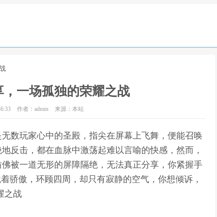
战
享，一场孤独的荣耀之战
6:33
作者：admin
来源：本站
是无数玩家心中的圣殿，指尖在屏幕上飞舞，便能召唤
绝地反击，都在血脉中激荡起难以言喻的快感，然而，
仿佛被一道无形的屏障隔绝，无法真正分享，你紧握手
载着骄傲，环顾四周，却只有寂静的空气，你想倾诉，
耀之战