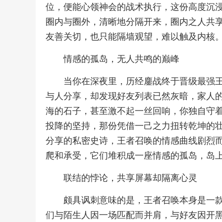
位，便能心领神会的战术执行，这份高度沉
圈内与圈外，清晰地分隔开来，圈内之人共
友善关切，也只能隔墙观望，难以触及内核
情感的孤岛，无人共鸣的巅峰
当你在深夜里，历经鏖战终于晋级最强
与人分享，却发现好友列表已然灰暗，家人
海的石子，甚至激不起一丝回响，你独自守
投降的坚持，那份凭借一己之力扭转乾坤的
分享的私密史诗，王者召唤的情感曲线剧烈
爬和承受，它们堆积成一座情感的孤岛，岛
联结的悖论，共享屏幕却隔离心灵
颇具讽刺意味的是，王者召唤本身是一
们与陌生人因一场匹配而并肩，与好友因开