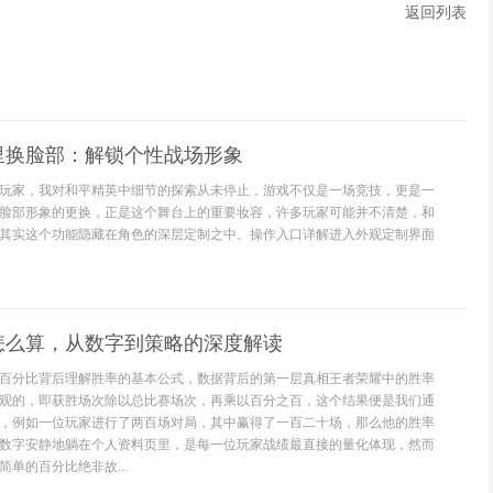
返回列表
里换脸部：解锁个性战场形象
玩家，我对和平精英中细节的探索从未停止，游戏不仅是一场竞技，更是一
脸部形象的更换，正是这个舞台上的重要妆容，许多玩家可能并不清楚，和
其实这个功能隐藏在角色的深层定制之中。操作入口详解进入外观定制界面
怎么算，从数字到策略的深度解读
百分比背后理解胜率的基本公式，数据背后的第一层真相王者荣耀中的胜率
观的，即获胜场次除以总比赛场次，再乘以百分之百，这个结果便是我们通
，例如一位玩家进行了两百场对局，其中赢得了一百二十场，那么他的胜率
数字安静地躺在个人资料页里，是每一位玩家战绩最直接的量化体现，然而
单的百分比绝非故...