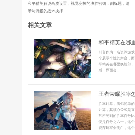
和平精英解说画质设置，视觉竞技的决胜密钥，副标题，清
晰与流畅的战术抉择
相关文章
和平精英在哪
引言作为一名资深游戏
个展示个性的舞台，而
平精英在哪里换脸部，
后，界面会...
王者荣耀胜率
胜率计算，看似简单的
计算，其核心公式是直
常所见到的胜率百分比
便是百分之六十，这个
资深玩家会明白，这个简