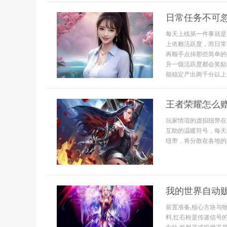
日常任务不可
每天上线第一件事就是
上依赖活跃度，而日常
再顺手点掉那些简单的
升一级活跃度都会奖励
能稳定产出两千分以上，
王者荣耀怎么
玩家情谊的虚拟纽带在
互助的温暖符号，每天
纽带，将分散在各地的
我的世界自动
前置准备,核心方块与
料,红石粉是传递信号