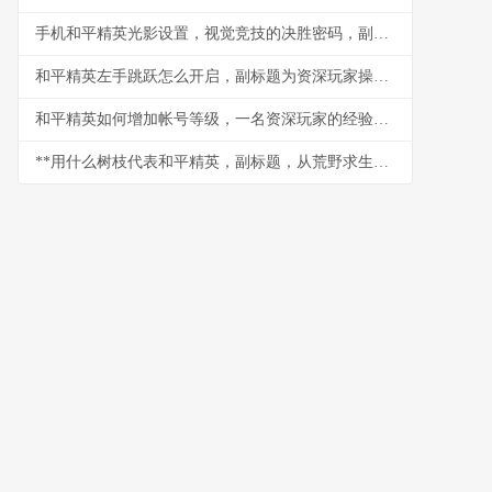
手机和平精英光影设置，视觉竞技的决胜密码，副标题，探寻极致画质与实战平衡的艺术
和平精英左手跳跃怎么开启，副标题为资深玩家操作优化指南
和平精英如何增加帐号等级，一名资深玩家的经验之谈
**用什么树枝代表和平精英，副标题，从荒野求生到战术艺术的象征**