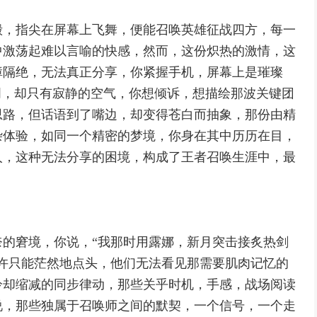
殿，指尖在屏幕上飞舞，便能召唤英雄征战四方，每一
中激荡起难以言喻的快感，然而，这份炽热的激情，这
障隔绝，无法真正分享，你紧握手机，屏幕上是璀璨
周，却只有寂静的空气，你想倾诉，想描绘那波关键团
思路，但话语到了嘴边，却变得苍白而抽象，那份由精
杂体验，如同一个精密的梦境，你身在其中历历在目，
人，这种无法分享的困境，构成了王者召唤生涯中，最
的窘境，你说，“我那时用露娜，新月突击接炙热剑
许只能茫然地点头，他们无法看见那需要肌肉记忆的
冷却缩减的同步律动，那些关乎时机，手感，战场阅读
说，那些独属于召唤师之间的默契，一个信号，一个走