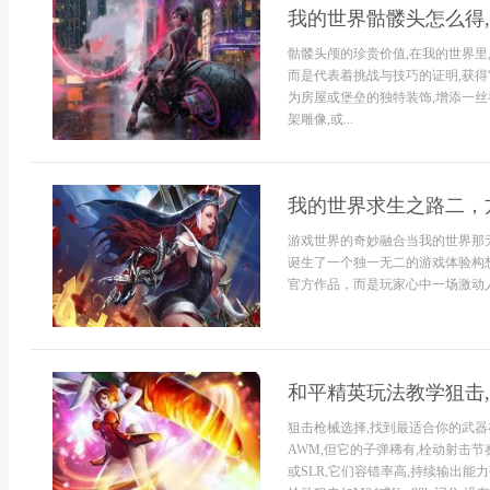
我的世界骷髅头怎么得
骷髅头颅的珍贵价值,在我的世界里
而是代表着挑战与技巧的证明,获
为房屋或堡垒的独特装饰,增添一丝
架雕像,或...
我的世界求生之路二，
游戏世界的奇妙融合当我的世界那
诞生了一个独一无二的游戏体验构
官方作品，而是玩家心中一场激动人
和平精英玩法教学狙击
狙击枪械选择,找到最适合你的武器
AWM,但它的子弹稀有,栓动射击节奏
或SLR,它们容错率高,持续输出能