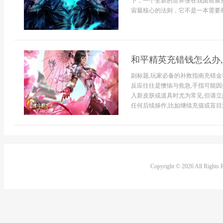
下，一个全新的世界便在我面前展
宙最核心的法则，它不是一本需要死
和平精英充错钱怎么办
副标题,玩家必备的补救指南充错
反应往往是懊恼与焦急,手指可能因
入新皮肤或道具时尤为常见,但请立
任何后续操作,比如继续充值或盲目
Copyright © 2026 All Rights