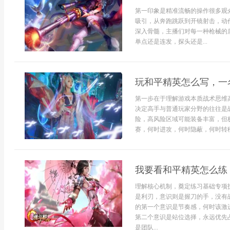
第一印象是精准流畅的操作很多观
吸引，从奔跑跳跃到开镜射击，动
深入骨髓，主播们对每一种枪械的
单点还是连发，探头还是...
玩和平精英怎么写，一
第一步在于理解游戏本质战术思维
决定高手与普通玩家分野的往往是
险，高风险区域可能装备丰富，但
赛，何时进攻，何时隐蔽，何时转移
我要看和平精英怎么练
理解核心机制，奠定练习基础专项
是利刃，意识则是握刀的手，没有
的第一个意识是节奏感，何时该激
第二个意识是站位选择，永远优先
是团队...