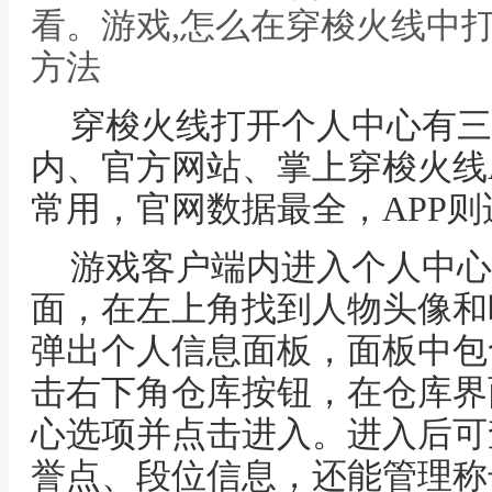
看。游戏,怎么在穿梭火线中
方法
穿梭火线打开个人中心有三
内、官方网站、掌上穿梭火线
常用，官网数据最全，APP
游戏客户端内进入个人中心
面，在左上角找到人物头像和
弹出个人信息面板，面板中包
击右下角仓库按钮，在仓库界
心选项并点击进入。进入后可
誉点、段位信息，还能管理称