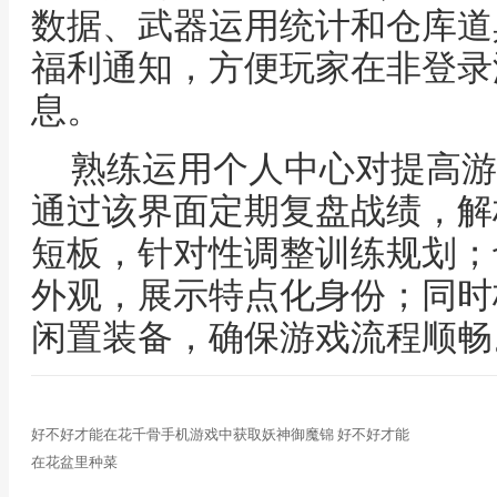
数据、武器运用统计和仓库道
福利通知，方便玩家在非登录
息。
熟练运用个人中心对提高游
通过该界面定期复盘战绩，解
短板，针对性调整训练规划；
外观，展示特点化身份；同时
闲置装备，确保游戏流程顺畅
好不好才能在花千骨手机游戏中获取妖神御魔锦 好不好才能
在花盆里种菜