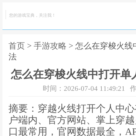
您的游戏宝典，关注我！
首页
>
手游攻略
> 怎么在穿梭火线
法
怎么在穿梭火线中打开单
时间：2026-07-04 11:49:21
作
摘要：穿越火线打开个人中心
户端内、官方网站、掌上穿越
口最常用，官网数据最全，A