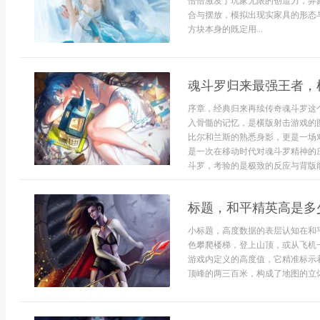
恰恰激发了玩家无限的创造力，弄
合与摆放，模拟出现实家具的形态
方块本身的既定用...
魂斗罗归来最强王者，
序章，经典归来再续传奇魂斗罗这
入骨髓的记忆，是横版射击游戏的
比尔和兰斯的熟悉身影，更是一场
是一次在移动时代对魂斗罗精神的
斗罗，考验的是极致的反应与背版能
标题，和平精英高是多
小标题，高度数据的表层认知在和
色攀爬楼梯，登上山顶，或从飞机
游戏内定义的高度值，它精准标示
顶峰的两三百米，构成了地图的立体