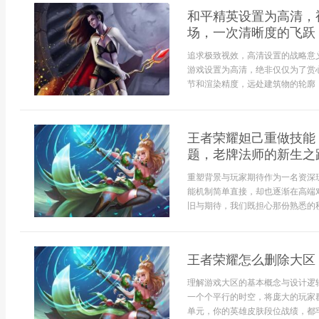
和平精英设置为高清，
场，一次清晰度的飞跃
追求极致视效，高清设置的战略意
游戏设置为高清，绝非仅仅为了赏
节和渲染精度，远处建筑物的轮廓，
王者荣耀妲己重做技能
题，老牌法师的新生之
重塑背景与玩家期待作为一名资深
能机制简单直接，却也逐渐在高端
旧与期待，我们既担心那份熟悉的秒
王者荣耀怎么删除大区
理解游戏大区的基本概念与设计逻
一个个平行的时空，将庞大的玩家
单元，你的英雄皮肤段位战绩，都牢