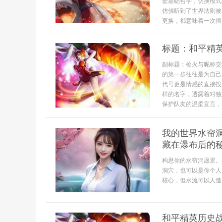
套基础哲学，切换模式
仿佛听到了世界法则被
更换，都意味着一次彻
标题：和平精
副标题：枪火与昵称交
的第一步往往是为自己
代号更是情感的直接投
样的名字，透露着对独
保护队友的温柔宣言，..
我的世界水帘
藏在瀑布后的
构思你的水帘洞愿景。
洞穴，也可以是你个人
核心，但水流可以人造，
和平精英历史