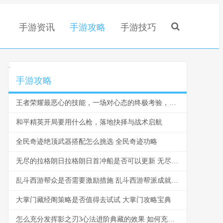
手游资讯
手游攻略
手游技巧
.
手游攻略
王者荣耀最恶心的技能，一场对心态的终极考验，副标题，那些让你放下手机的瞬间
和平精英开局要用什么枪，落地抉择与战术启航
全民奇迹绝顶武器搭配怎么挑选 全民奇迹功略
无尽的拉格朗日拉格朗日首冲船是否可以更新 无尽的拉格朗日舰船排行
乱斗西游帮众是否需要激励措施 乱斗西游帮派成就可以领取多少元宝
大掌门藏经阁策略是否值得去试试 大掌门攻略宝典
怎么充分发挥影之刃3心法进阶典藏的效果 如何充分发挥