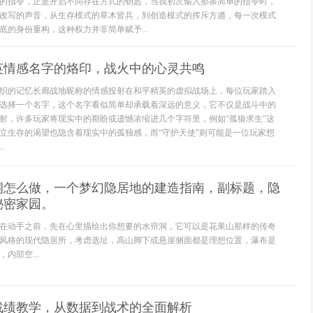
的指令，正是开启不同存在方式的钥匙，当我初次输入那条简单的指令时，
改写的声音，从生存模式的草木皆兵，到创造模式的挥斥方遒，每一次模式
底的身份重构，这种权力并非简单赋予...
英情感名字的烙印，战火中的心灵共鸣
织的记忆长廊战地昵称的情感投射在和平精英的虚拟战场上，每位玩家踏入
选择一个名字，这个名字看似简单却承载着深远的意义，它不仅是战斗中的
射，许多玩家将现实中的期盼或遗憾浓缩进几个字符里，例如“孤狼求生”这
立生存的渴望也隐含着现实中的孤独感，而“守护天使”则可能是一位玩家想
.
洞怎么做，一个梦幻隐居地的建造指南，副标题，隐
秘密家园。
在动手之前，先在心里描绘出你想要的水帘洞，它可以是花果山那样的传奇
风格的现代隐居所，考虑选址，高山脚下或悬崖侧面都是理想位置，瀑布是
内部空...
战绩教学，从数据到战术的全面解析