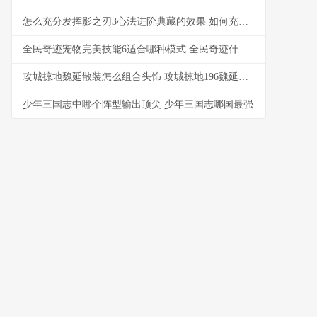
怎么充分发挥影之刃3心法进阶典藏的效果 如何充分发挥
全民奇迹宠物完美技能6适合哪种模式 全民奇迹什么精灵最好
攻城掠地魏延散装怎么组合头饰 攻城掠地196魏延副本目前最低配过法
少年三国志中哪个阵型输出顶尖 少年三国志哪国最强