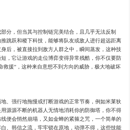
成部分，但当其与控制链完美结合，且几乎无法反制
助推跳跃和稷下科技，能够将队友或敌人进行超远距离
友身后，被直接拉到敌方人群之中，瞬间蒸发，这种技
极短，它让游戏的走位博弈变得异常残酷，你不仅要防
命救援”，这种来自意想不到方向的威胁，极大地破坏
面地、强行地拖慢或打断游戏的正常节奏，例如米莱狄
是用源源不断的机器人无情地消耗你的防御塔，你不得
防线便会悄然崩塌，又如金蝉的紧箍之咒，一个简单的
李白、韩信之流，牢牢锁在原地，动弹不得，这些技能