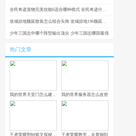
全民奇迹宠物完美技能6适合哪种模式 全民奇迹什么精灵最好
攻城掠地魏延散装怎么组合头饰 攻城掠地196魏延副本目前最低配过法
少年三国志中哪个阵型输出顶尖 少年三国志哪国最强
热门文章
我的世界天堂门怎么建，揭秘通往天国的奇幻之路
我的世界服务器怎么改密码，守护虚拟
王者荣耀荆轲铭文探秘，暗影中的收割艺术
王者荣耀教学，从青铜到王者的进阶之