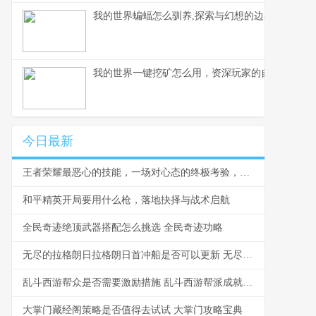
我的世界蝙蝠怎么驯养,探索与幻想的边界,副标题,
我的世界一键挖矿怎么用，资深玩家的自动化掘金
今日最新
王者荣耀最恶心的技能，一场对心态的终极考验，副标题，那些让你放下手机的瞬间
和平精英开局要用什么枪，落地抉择与战术启航
全民奇迹绝顶武器搭配怎么挑选 全民奇迹功略
无尽的拉格朗日拉格朗日首冲船是否可以更新 无尽的拉格朗日舰船排行
乱斗西游帮众是否需要激励措施 乱斗西游帮派成就可以领取多少元宝
大掌门藏经阁策略是否值得去试试 大掌门攻略宝典