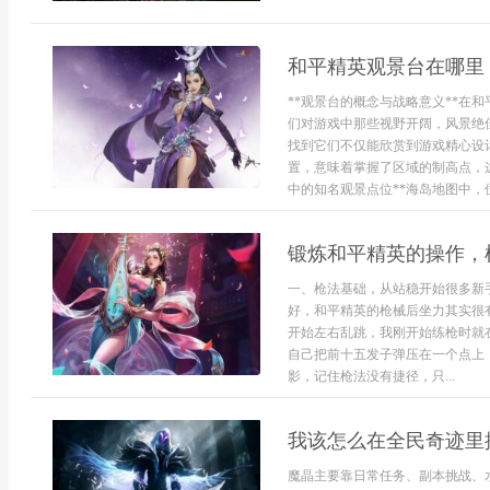
和平精英观景台在哪里
**观景台的概念与战略意义**在
们对游戏中那些视野开阔，风景绝
找到它们不仅能欣赏到游戏精心设
置，意味着掌握了区域的制高点，
中的知名观景点位**海岛地图中，位.
锻炼和平精英的操作，
一、枪法基础，从站稳开始很多新
好，和平精英的枪械后坐力其实很
开始左右乱跳，我刚开始练枪时就
自己把前十五发子弹压在一个点上
影，记住枪法没有捷径，只...
我该怎么在全民奇迹里
魔晶主要靠日常任务、副本挑战、