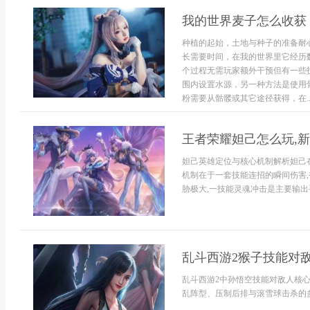
我的世界麦子怎么收获
种植的起始，土地与种子的准备耐
长需要时间，在我的世界里它经历
个过程无需玩家额外干预但有一些
围内设置水源，另一种方法是使用
粉需要从骷髅或其它途径获得，在..
王者荣耀妲己怎么玩,
妲己英雄定位与核心机制解析妲己
机制在于一套技能连招的瞬间伤害
胁极大,一技能灵魂冲击是主要输出手
乱斗西游2猴子技能对
乱斗西游2中孙悟空技能对敌人核
乱阵型、压制后排与滚雪球击杀的多