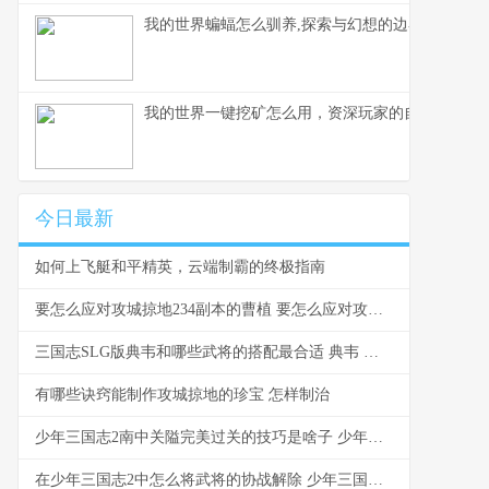
我的世界蝙蝠怎么驯养,探索与幻想的边界,副标题,
我的世界一键挖矿怎么用，资深玩家的自动化掘金
今日最新
如何上飞艇和平精英，云端制霸的终极指南
要怎么应对攻城掠地234副本的曹植 要怎么应对攻城攻击
三国志SLG版典韦和哪些武将的搭配最合适 典韦 三国志
有哪些诀窍能制作攻城掠地的珍宝 怎样制治
少年三国志2南中关隘完美过关的技巧是啥子 少年三国志2南华仙书正确路线图
在少年三国志2中怎么将武将的协战解除 少年三国志2游戏攻略