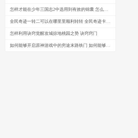
怎样才能在少年三国志2中选用到有效的锦囊 怎么能有少年感
全民奇迹一转二可以在哪里里顺利转转 全民奇迹卡几转最好
怎样利用诀窍觉醒攻城掠地桃园之势 诀窍窍门
如何能够开启原神游戏中的穷途末路铁门 如何能够开启原子系统