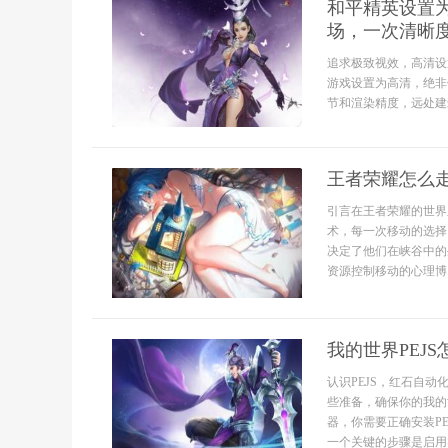
和平精英设置
场，一次清晰
追求极致视效，高清设
游戏设置为高清，绝非
节和渲染精度，远处建筑
王者荣耀怎么
引言在王者荣耀的世界
术，每一次移动的选择
决定了他们在峡谷中的
资源控制移动的心理博..
我的世界PEJ
认识PEJS，红石自
些准备，确保你的我的
器，你需要正确安装P
一个关键的步骤是启用实