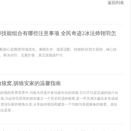
返回列表
技能组合有哪些注意事项 全民奇迹2冰法师翎羽怎
配核心是围绕'控场优先、兼顾生存、场景适配、技能联动'四大原则，核心技
寒冰封印、元素护盾，第五技能按PVE...
做狼窝,驯狼安家的温馨指南
由的我的世界世界中,与狼为伴是许多玩家向往的体验,它们不仅是忠诚的战斗伙
慰藉,为这些毛茸茸的朋友建立一个安全舒适的狼窝,是一件充满乐趣且富有成就
从资深玩家的视角出发,分享如何规划和建造一个功能与美观兼备的狼窝。选址
是第...