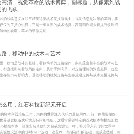
为高清，视觉革命的战术博弈，副标题，从像素到战
度的飞跃
置的战略意义在和平精英这类战术竞技游戏中，视觉信息是决策的基础，将
仅仅为了赏心悦目，它是一项重要的战术选择，高清画质能大幅提升纹理细
物的轮廓，草丛的细微晃动...
走路，移动中的战术与艺术
里，移动是战斗的基础，看似简单的走路操作，实则蕴含着丰富的战术与艺
，都直接影响着战局的走向，从新手到高手，对走路理解的深度差异，往往
生存能力与影响力。基础移动的机制走路与生存规避走路与战术支援走路与
.
S怎么用，红石科技新纪元开启
动化的脚本利器准备工作，为你的世界注入代码力量使用PEJS前，你需要做好一
世界基岩版游戏环境支持附加模组，这通常需要特定的游戏版本和模组加载
EJS模组本体，就像安装其他行为包或资源包一样，将其导入到你的世界中，
验性玩法中的“脚本API”选项，这是PEJS能够运行的基础，完成这些后，你