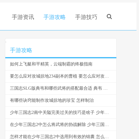
手游资讯
手游攻略
手游技巧
.
手游攻略
如何上飞艇和平精英，云端制霸的终极指南
要怎么应对攻城掠地234副本的曹植 要怎么应对攻城攻击
三国志SLG版典韦和哪些武将的搭配最合适 典韦 三国志
有哪些诀窍能制作攻城掠地的珍宝 怎样制治
少年三国志2南中关隘完美过关的技巧是啥子 少年三国志2南华仙书正确路线图
在少年三国志2中怎么将武将的协战解除 少年三国志2游戏攻略
怎样才能在少年三国志2中选用到有效的锦囊 怎么能有少年感