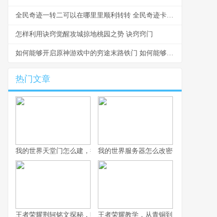
全民奇迹一转二可以在哪里里顺利转转 全民奇迹卡几转最好
怎样利用诀窍觉醒攻城掠地桃园之势 诀窍窍门
如何能够开启原神游戏中的穷途末路铁门 如何能够开启原子系统
热门文章
我的世界天堂门怎么建，揭秘通往天国的奇幻之路
我的世界服务器怎么改密码，守护虚拟
王者荣耀荆轲铭文探秘，暗影中的收割艺术
王者荣耀教学，从青铜到王者的进阶之