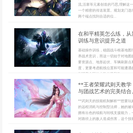
流,活塞等元素创造的巧思,理解这
一个精密的传送装置。规划龙门选址
两个端点找到合适的位...
在和平精英怎么练，从
训练与意识提升之道
基础操作训练，稳固战斗根基地图
养战术意识，而这一切始于对地图
要资源点、地形起伏、车辆刷新点
度，更要考虑航线位置和可能遭遇
判断安全区的大致趋势和敌...
**王者荣耀武则天教
与团战艺术的完美结合。
**武则天的技能机制解析**想要
的远程消耗与控制型法师，她的被
拥有出色的续航与转线支援能力，
对路径上的敌人造成伤害，这个技能