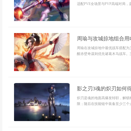
适配PVE全场景与PVP高端对局，
周瑜与攻城掠地组合用
周瑜在攻城掠地中最优战车搭配为
醒赤壁奇谋则优先诸葛木马战车。三
影之刃3魂的炽刃如何得
炽刃是魂的地面高爆发转职，解锁
限；随后在技能链中装备至少三个火