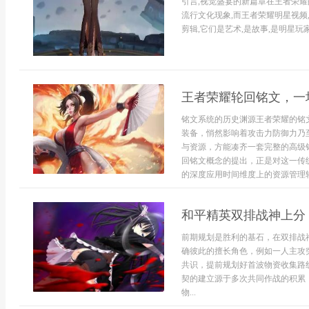
引言,视觉盛宴的新篇章在王者荣耀
流行文化现象,而王者荣耀明星视频
剪辑,它们是艺术,是故事,是明星玩家
王者荣耀轮回铭文，一
铭文系统的历史渊源王者荣耀的铭
装备，悄然影响着攻击力防御力乃
与资源，方能凑齐一套完整的高级
回铭文概念的提出，正是对这一传
的深度应用时间维度上的资源管理轮.
和平精英双排战神上分
前期规划是胜利的基石，在双排战
确彼此的擅长角色，例如一人主攻
共识，提前规划好首波物资收集路
契的建立源于多次共同作战的积累
物...