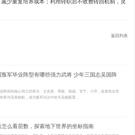
，减少重复培养成本；利用转职后不收费转回机制，灵
返回列表
国叛军毕业阵型有哪些强力武将 少年三国志吴国阵
业阵容的核心强力武将为：太史慈、周瑜、陆逊、甘宁、小乔，这套组合凭
伤害与完美续航，成为叛军玩法中的天花板配置...
版怎么看层数，探索地下世界的坐标指南