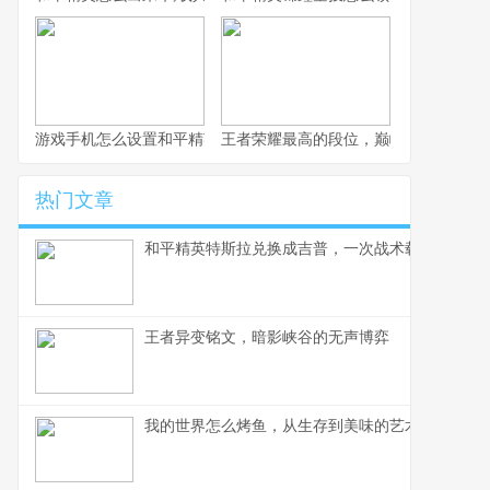
游戏手机怎么设置和平精英，高手操作流畅如风的秘诀
王者荣耀最高的段位，巅峰之上的孤独
热门文章
和平精英特斯拉兑换成吉普，一次战术载具的审美
王者异变铭文，暗影峡谷的无声博弈
我的世界怎么烤鱼，从生存到美味的艺术