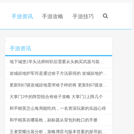
手游资讯
手游攻略
手游技巧
.
手游资讯
地下城堡2羊头法师转职后需要从头购买武器与装备吗 地下城堡2羊角老头转什么
攻城掠地护军符是通过啥子方法获得的 攻城掠地护军符在哪里买
更新到67级攻城掠地需求啥子样的将 更新到67级攻城要多久
大掌门2中的阵型组合有啥子攻略 大掌门2上阵几个
和平精英怎么每局能吃鸡，一名资深玩家的实战心得
和平精英在哪装枪，副标题从背包到枪口的手册
王者荣耀出装分析，策略博弈与版本答案的探寻副标题