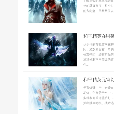
了解层数的基本概念在
处的垂直高度，整个世
的方向盘，层数数值以Y
和平精英在哪
认识你的背包空间在和
间，游戏界面右下角的
枪支弹药，还有药品防
通过拾取不同等级的背
件...
和平精英元宵
元宵灯谜，空中奇袭在
花灯，它高悬于空中，
多玩家仰望这盏明灯，
扯出跳伞时机、战术选择