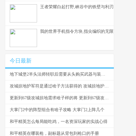
王者荣耀白起打野,峡谷中的铁壁与利刃
我的世界手机指令方块,指尖编织的无限可能，副标
今日最新
地下城堡2羊头法师转职后需要从头购买武器与装备吗 地下城堡2羊角老头转什么
攻城掠地护军符是通过啥子方法获得的 攻城掠地护军符在哪里买
更新到67级攻城掠地需求啥子样的将 更新到67级攻城要多久
大掌门2中的阵型组合有啥子攻略 大掌门2上阵几个
和平精英怎么每局能吃鸡，一名资深玩家的实战心得
和平精英在哪装枪，副标题从背包到枪口的手册