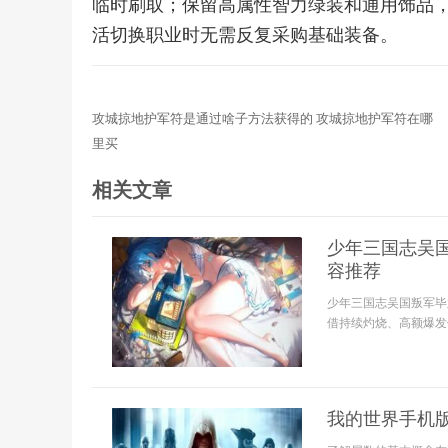
临时刷取；保留高属性智力绿装和通用饰品
活切换职业时无需反复采购基础装备。
攻城掠地护军符是通过啥子方法获得的 攻城掠地护军符在哪
里买
相关文章
少年三国志吴
容推荐
少年三国志吴国叛军毕
借持续灼烧、高额爆发
我的世界手机