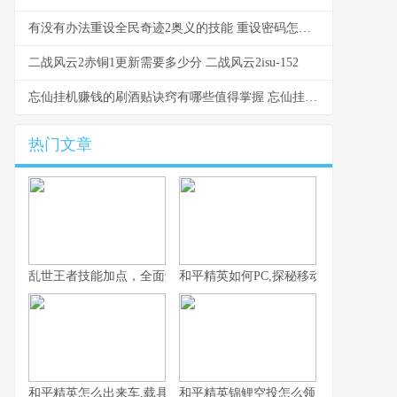
有没有办法重设全民奇迹2奥义的技能 重设密码怎么设置
二战风云2赤铜1更新需要多少分 二战风云2isu-152
忘仙挂机赚钱的刷酒贴诀窍有哪些值得掌握 忘仙挂机赚钱的软件
热门文章
乱世王者技能加点，全面解析核心技能选择策略
和平精英如何PC,探秘移动竞技的桌面
和平精英怎么出来车,载具召唤的艺术与战术
和平精英锦鲤空投怎么领，附幸运获取