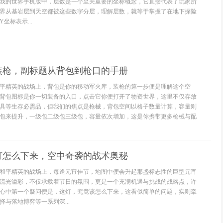
我的世界手机版中，层数是一个至关重要的坐标概念，它直接代表了玩家所
界从基岩层到天空都被这些数字分层，理解层数，就等于掌握了在地下探险
坐标表示...
装枪，副标题从背包到枪口的手册
平精英的战场上，背包是你的移动军火库，装枪的第一步便是理解这个空
背包图标是你一切装备的入口，点击它你便打开了物资世界，这里不仅存放
具等生存必需品，但我们的焦点是枪械，背包空间以格子数量计算，容量则
包来提升，一级包二级包三级包，容量依次增加，这是你携带更多枪械与配
灯怎么下来，空中奇袭的战术奥秘
和平精英的战场上，每逢元宵佳节，地图中便会升起那盏标志性的巨型元宵
流光溢彩，不仅承载着节日的氛围，更是一个充满机遇与挑战的战略点，许
心中第一个疑问便是，这灯，究竟该怎么下来，这看似简单的问题，实则牵
与落地博弈等一系列深...