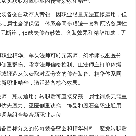
需从头获取对应职业的传奇妙效和精华。
业装备会自动存入背包，因职业限量无法直接运用，但
基础属性全部保留。体系会同步赠送一套和原装备属性
力无断崖，仅缺失传奇妙效、套装效果和精华加成，无
和职业精华。羊头法师可转元素师、幻术师或巫医分
师侧重群伤、霜寒法师偏给控制、血法师主打单体爆
境或锻造从头获取对应分支的传奇装备。精华体系同
取新职业精华，激活装备核心效果。
法师、死灵通用）转职后可直接穿戴，属性词条无需重
师优先魔力、巫医侧重诀窍。饰品和魔石全职业通用，
整词条组合契合新职业定位。
储备目标分支的传奇装备蓝图和精华材料，避免转职后