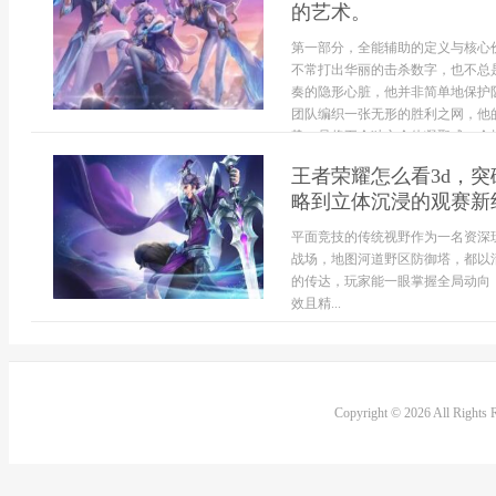
的艺术。
第一部分，全能辅助的定义与核心
不常打出华丽的击杀数字，也不总
奏的隐形心脏，他并非简单地保护
团队编织一张无形的胜利之网，他
势，是将五个独立个体凝聚成一个战
王者荣耀怎么看3d，
略到立体沉浸的观赛新
平面竞技的传统视野作为一名资深
战场，地图河道野区防御塔，都以
的传达，玩家能一眼掌握全局动向
效且精...
Copyright © 2026 All Rights