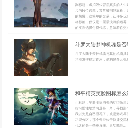
副标题，虚拟段位背后真实的人生
尺的段位跨越，常常被明码标价，
的荣耀，这简单的交易，让许多玩
格标签，仅仅是一层最浅薄的迷雾
的实质选择付费代练，意味着你交出.
斗罗大陆梦神机魂是否
斗罗大陆中梦神机魂与其他机魂具
均能发挥稳定作用，是构建多元魂师
和平精英笑脸图标怎么
小标题，笑脸图标消失的初印象那
指习惯性地滑向屏幕一角，寻找那
我以为是自己眼花了，或是游戏界
功能分区，那个曾经位于快捷交流
代之的是一些更直接、更功能性...