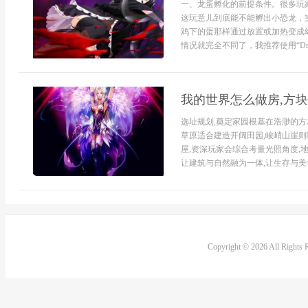
一、龙蛋孵化的前提条件。很多玩
这玩意儿到底能不能孵出小恐龙，
鸡下的蛋那样通过放置或加热变成幼龙
情况就完全不同了，我推荐使用“Dra
我的世界怎么做房,方
选址规划,奠定家园根基在浩渺的方
草原适合建造开阔田园,峻峭山崖则
屋,资深玩家会综合考量光照角度,地
让建筑与自然融为一体,让生存与美学
Copyright © 2026 All Rights