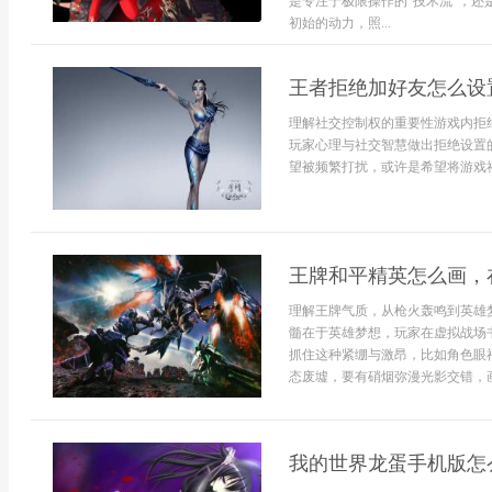
是专注于极限操作的“技术流”，还
初始的动力，照...
王者拒绝加好友怎么设
理解社交控制权的重要性游戏内拒
玩家心理与社交智慧做出拒绝设置
望被频繁打扰，或许是希望将游戏社
王牌和平精英怎么画，
理解王牌气质，从枪火轰鸣到英雄
髓在于英雄梦想，玩家在虚拟战场
抓住这种紧绷与激昂，比如角色眼
态废墟，要有硝烟弥漫光影交错，画
我的世界龙蛋手机版怎