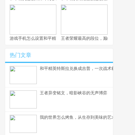
游戏手机怎么设置和平精英，高手操作流畅如风的秘诀
王者荣耀最高的段位，巅峰之上的孤独
热门文章
和平精英特斯拉兑换成吉普，一次战术载具的审美
王者异变铭文，暗影峡谷的无声博弈
我的世界怎么烤鱼，从生存到美味的艺术