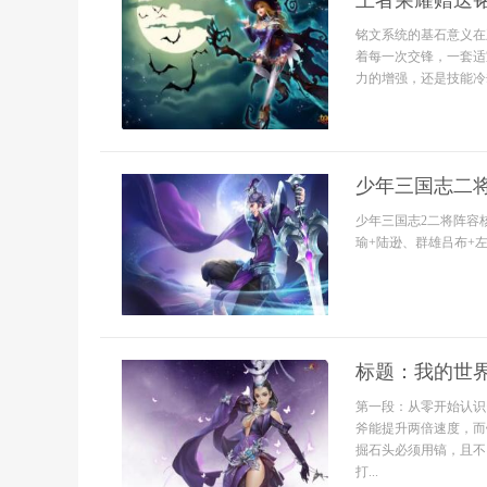
王者荣耀赠送
铭文系统的基石意义在
着每一次交锋，一套适
力的增强，还是技能冷
少年三国志二将
少年三国志2二将阵容
瑜+陆逊、群雄吕布+左
标题：我的世
第一段：从零开始认识
斧能提升两倍速度，而
掘石头必须用镐，且不
打...