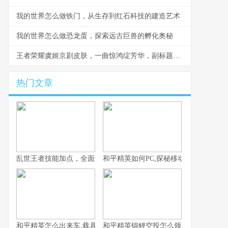
我的世界怎么做铁门，从生存到红石科技的建造艺术
我的世界怎么做恐龙蛋，探索远古巨兽的孵化奥秘
王者荣耀虞姬京剧皮肤，一曲惊鸿绽芳华，副标题，方寸舞台上的箭影国风
热门文章
乱世王者技能加点，全面解析核心技能选择策略
和平精英如何PC,探秘移动竞技的桌面
和平精英怎么出来车,载具召唤的艺术与战术
和平精英锦鲤空投怎么领，附幸运获取