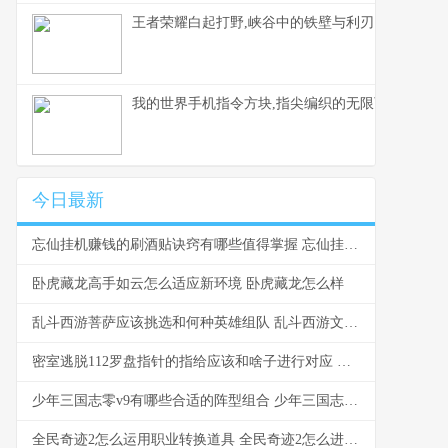
王者荣耀白起打野,峡谷中的铁壁与利刃
我的世界手机指令方块,指尖编织的无限可能，副标
今日最新
忘仙挂机赚钱的刷酒贴诀窍有哪些值得掌握 忘仙挂机赚钱的软件
卧虎藏龙高手如云怎么适应新环境 卧虎藏龙怎么样
乱斗西游菩萨应该挑选和何种英雄组队 乱斗西游文殊菩萨
密室逃脱112罗盘指针的指给应该和啥子进行对应 密室逃脱1112关
少年三国志零v9有哪些合适的阵型组合 少年三国志零布阵篇怎么过
全民奇迹2怎么运用职业转换道具 全民奇迹2怎么进不去