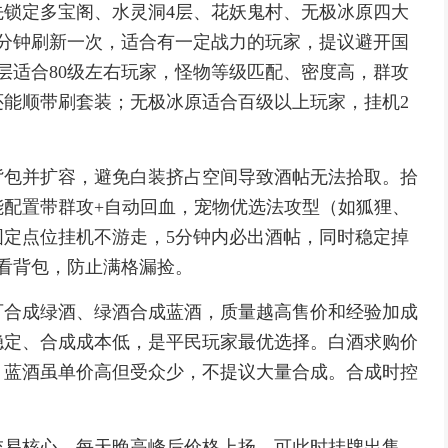
先锁定多宝阁、水灵洞4层、花妖鬼村、无极冰原四大
3分钟刷新一次，适合有一定战力的玩家，提议避开国
层适合80级左右玩家，怪物等级匹配、密度高，群攻
能顺带刷套装；无极冰原适合百级以上玩家，挂机2
背包并扩容，避免白装挤占空间导致酒帖无法拾取。拾
能配置带群攻+自动回血，宠物优选法攻型（如狐狸、
定点位挂机不游走，5分钟内必出酒帖，同时稳定掉
看背包，防止满格漏捡。
可合成绿酒、绿酒合成蓝酒，质量越高售价和经验加成
稳定、合成成本低，是平民玩家最优选择。白酒求购价
两，蓝酒虽单价高但受众少，不提议大量合成。合成时控
。
交易核心，每天晚高峰后价格上扬，可此时挂牌出售。