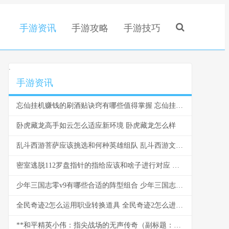
手游资讯
手游攻略
手游技巧
.
手游资讯
忘仙挂机赚钱的刷酒贴诀窍有哪些值得掌握 忘仙挂机赚钱的软件
卧虎藏龙高手如云怎么适应新环境 卧虎藏龙怎么样
乱斗西游菩萨应该挑选和何种英雄组队 乱斗西游文殊菩萨
密室逃脱112罗盘指针的指给应该和啥子进行对应 密室逃脱1112关
少年三国志零v9有哪些合适的阵型组合 少年三国志零布阵篇怎么过
全民奇迹2怎么运用职业转换道具 全民奇迹2怎么进不去
**和平精英小伟：指尖战场的无声传奇（副标题：一个ID背后的战术世界）**