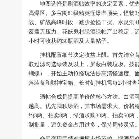
地图选择是刷酒贴效率的决定因素，优
高爆区。多宝阁81级精英怪爆率顶尖，怪物
战、矿战高峰时段，减少抢怪干扰。水灵洞4
覆盖无压力。花妖鬼村绿酒绿帖产出稳定，还
小时可收获约30瓶酒及大量帖子。
挂机配置细节决定收益上限。首先清空
取过滤勾选绿装及以上，屏蔽白装垃圾。技
蝴蝶），开始主动抢怪玩法提高清怪速度。固
落装备和财神宝箱。长时刻挂机需每2小时查
酒帖合成是提高单价的核心方法。白酒
越高。优先囤积绿酒，其市场需求大、价格
约3两、拍卖8两，绿酒求购30两、拍卖50
制批量，避免资金占用过多，保持周转灵活
交易变现需精准把握市场节拍。绿酒是