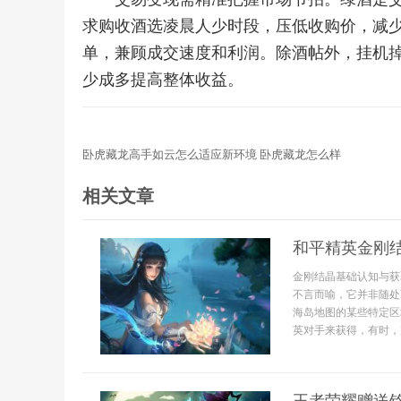
求购收酒选凌晨人少时段，压低收购价，减
单，兼顾成交速度和利润。除酒帖外，挂机
少成多提高整体收益。
卧虎藏龙高手如云怎么适应新环境 卧虎藏龙怎么样
相关文章
和平精英金刚
金刚结晶基础认知与获
不言而喻，它并非随处
海岛地图的某些特定区
英对手来获得，有时，