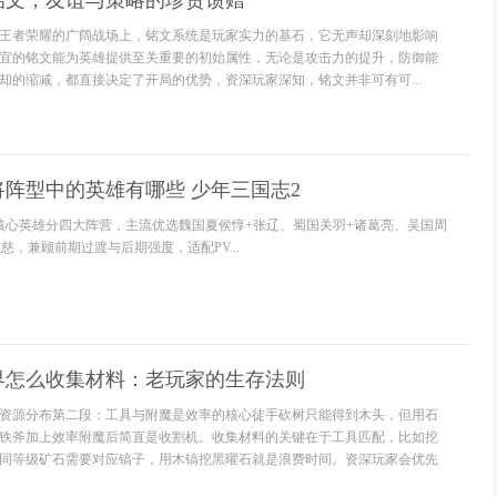
铭文，友谊与策略的珍贵馈赠
王者荣耀的广阔战场上，铭文系统是玩家实力的基石，它无声却深刻地影响
宜的铭文能为英雄提供至关重要的初始属性，无论是攻击力的提升，防御能
却的缩减，都直接决定了开局的优势，资深玩家深知，铭文并非可有可...
阵型中的英雄有哪些 少年三国志2
核心英雄分四大阵营，主流优选魏国夏侯惇+张辽、蜀国关羽+诸葛亮、吴国周
慈，兼顾前期过渡与后期强度，适配PV...
界怎么收集材料：老玩家的生存法则
资源分布第二段：工具与附魔是效率的核心徒手砍树只能得到木头，但用石
铁斧加上效率附魔后简直是收割机。收集材料的关键在于工具匹配，比如挖
同等级矿石需要对应镐子，用木镐挖黑曜石就是浪费时间。资深玩家会优先