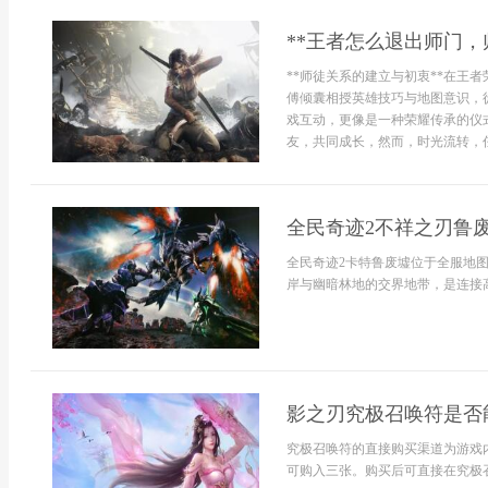
**王者怎么退出师门，
**师徒关系的建立与初衷**在王
傅倾囊相授英雄技巧与地图意识，
戏互动，更像是一种荣耀传承的仪
友，共同成长，然而，时光流转，任
全民奇迹2不祥之刃鲁废
全民奇迹2卡特鲁废墟位于全服地
岸与幽暗林地的交界地带，是连接高
影之刃究极召唤符是否
究极召唤符的直接购买渠道为游戏
可购入三张。购买后可直接在究极召