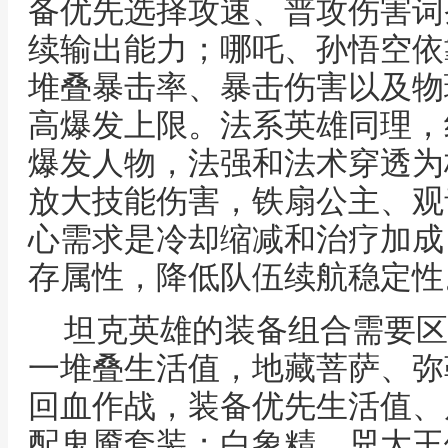
备优先选择攻速、普攻伤害词
续输出能力；哪吒、孙悟空依
堆叠暴击率、暴击伤害以及物
高爆发上限。法系英雄同理，
爆发人物，法强和法术穿透为
放大技能伤害，铁扇公主、观
心需求是冷却缩减和治疗加成
存属性，降低队伍续航稳定性
坦克英雄的装备组合需要区
一堆叠生活值，地藏菩萨、弥
回血作战，装备优先生活值、
配鬼魇套装；白象精、兕大王