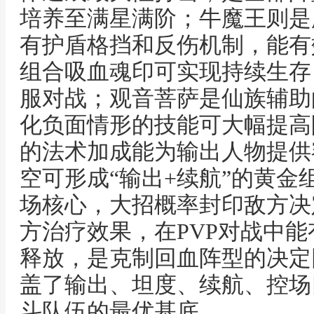
培养至满星满阶；牛魔王则是
有护盾格挡和反伤机制，能有
组合吸血魂印可实现持续生存
服对战；观音菩萨是仙族辅助
化负面情形的技能可大幅提高
的法术加成能为输出人物提供额
空可形成“输出+续航”的黄金
场核心，大招概率封印敌方决
方治疗效果，在PVP对战中
释放，是克制回血阵型的决定
盖了输出、坦度、续航、控场
斗队伍的最优基底。