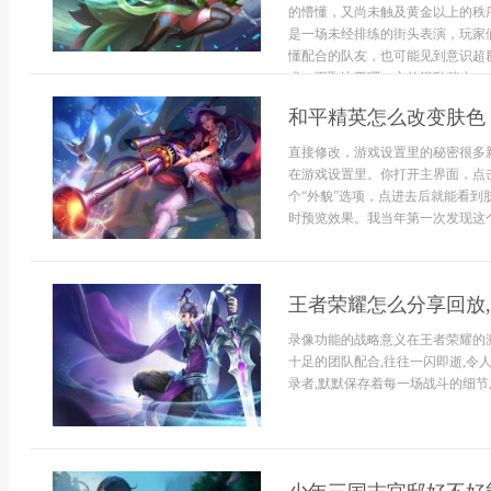
的懵懂，又尚未触及黄金以上的秩
是一场未经排练的街头表演，玩家
懂配合的队友，也可能见到意识超
术，而取决于哪一方的混乱稍少一..
和平精英怎么改变肤色
直接修改，游戏设置里的秘密很多
在游戏设置里。你打开主界面，点击
个“外貌”选项，点进去后就能看
时预览效果。我当年第一次发现这个
王者荣耀怎么分享回放
录像功能的战略意义在王者荣耀的激
十足的团队配合,往往一闪即逝,令
录者,默默保存着每一场战斗的细节,