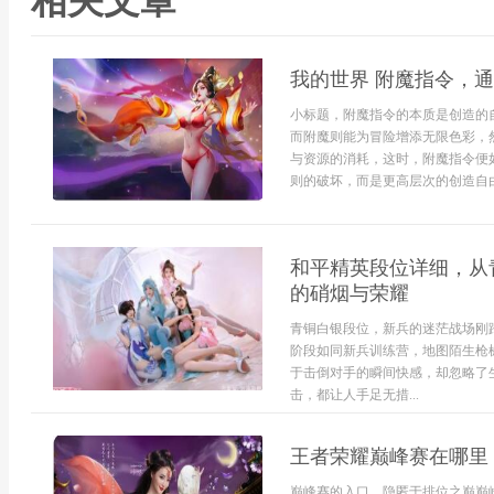
相关文章
我的世界 附魔指令，
小标题，附魔指令的本质是创造的
而附魔则能为冒险增添无限色彩，
与资源的消耗，这时，附魔指令便
则的破坏，而是更高层次的创造自由
和平精英段位详细，从
的硝烟与荣耀
青铜白银段位，新兵的迷茫战场刚
阶段如同新兵训练营，地图陌生枪
于击倒对手的瞬间快感，却忽略了
击，都让人手足无措...
王者荣耀巅峰赛在哪里
巅峰赛的入口，隐匿于排位之巅巅