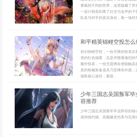
赛截然不同的世界，这里隐藏了所有
一设计彻底剥离了社交与名声的干
队友与对手的真实身份，每一场对局
和平精英锦鲤空投怎么
初识锦鲤空投，一份天降的惊喜在
资的红色烟雾，总是伴随着激烈的
额外惊喜，一份无需搏命便能触及
质的枪械装备道具乃至稀有外观，
领取核心途径，紧跟...
少年三国志吴国叛军毕
容推荐
少年三国志吴国叛军毕业阵容的核
借持续灼烧、高额爆发伤害与完美续