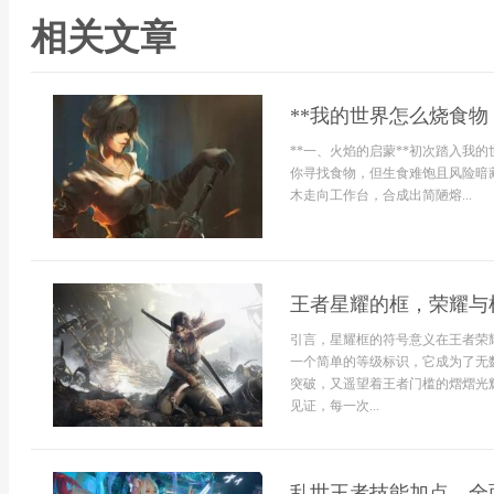
相关文章
**我的世界怎么烧食物
**一、火焰的启蒙**初次踏入我
你寻找食物，但生食难饱且风险暗
木走向工作台，合成出简陋熔...
王者星耀的框，荣耀与
引言，星耀框的符号意义在王者荣
一个简单的等级标识，它成为了无
突破，又遥望着王者门槛的熠熠光
见证，每一次...
乱世王者技能加点，全