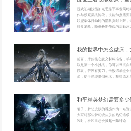
游戏初期技能加点思路军事发展时
作与频繁征战阶段，技能加点需要
联盟集体行动时的部队贡献上限，
粮食消耗，降低长期作战的后勤压力
我的世界中怎么做床，
前言，床的核心意义材料准备，羊
取是第一个小挑战，你可以寻找自
获取，若没有剪刀，击败绵羊也会
多，徒手也能撸倒树木，获得原木后，
和平精英梦幻需要多少
引子，梦想皮肤的诱惑作为一名资
大家对那些梦幻级皮肤的热切追求
装时，社区里总会掀起一阵讨论...