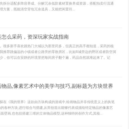
先拆分适配多阵容养成、分解冗余低阶素材置换养成资源，搭配拍卖行流通
理方案，既能清空背包冗余道具，又能把闲置符...
英怎么采药，资深玩家实战指南
。很多新手喜欢跳热门大城以为那里药多，但真正的高手都知道，采药的核
我推荐跳偏远的小镇或者公路旁的零散房区，比如R城旁边的野区或者防空洞
少，你可以在安静的环境里把每间房子翻个遍，药品自然就堆起来了。记
物品,像素艺术中的美学与技巧,副标题为方块世界
探在《我的世界》这款由方块构成的游戏中,绘画物品并非传统意义上的执笔
内的各种方块,进行组合与搭建,从而创造出能够代表或描绘特定物品的像素艺
面壁画,也包括搭建三维的立体物品模型,这种独特的创作方式,其核...