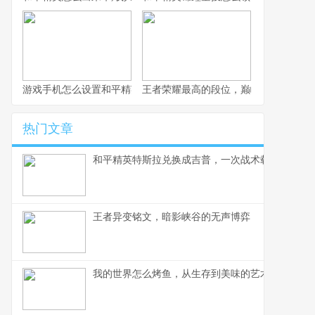
游戏手机怎么设置和平精英，高手操作流畅如风的秘诀
王者荣耀最高的段位，巅峰之上的孤独
热门文章
和平精英特斯拉兑换成吉普，一次战术载具的审美
王者异变铭文，暗影峡谷的无声博弈
我的世界怎么烤鱼，从生存到美味的艺术