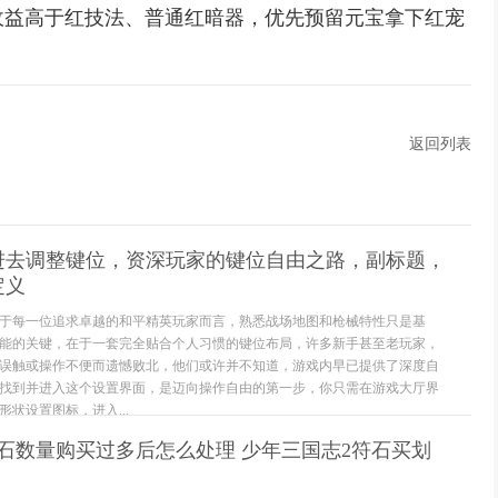
收益高于红技法、普通红暗器，优先预留元宝拿下红宠
返回列表
进去调整键位，资深玩家的键位自由之路，副标题，
定义
于每一位追求卓越的和平精英玩家而言，熟悉战场地图和枪械特性只是基
能的关键，在于一套完全贴合个人习惯的键位布局，许多新手甚至老玩家，
误触或操作不便而遗憾败北，他们或许并不知道，游戏内早已提供了深度自
找到并进入这个设置界面，是迈向操作自由的第一步，你只需在游戏大厅界
状设置图标，进入...
石数量购买过多后怎么处理 少年三国志2符石买划