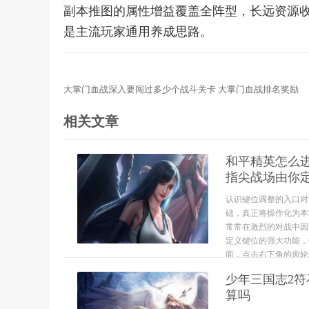
副本推图的属性增益覆盖全阵型，长远资源
是主流玩家通用养成思路。
大掌门血战深入要闯过多少个战斗关卡 大掌门血战排名奖励
相关文章
和平精英怎么
指尖战场由你
认识键位调整的入口对
础，真正将操作化为本
常常在激烈的对战中因
定义键位的强大功能，
面，点击右下角的齿轮形
少年三国志2符
算吗