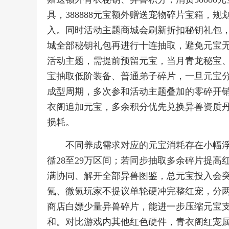
具，388888元宝额外赠送宠物碎片宝箱，
入。同时活动主题商城会刷新折扣秘钥礼包
城全部秘钥礼包再进行十连抽取，避免元宝
活动主题，需提前预留元宝，当月青龙秘宝
宝抽取低阶装备、普通弟子碎片，一旦元宝
成型周期，多次参和活动主题叠加的零碎开
衣阁追加元宝，多余积分优先兑换异兽资质
损耗。
不同养成需求对应的元宝消耗存在小幅
循28至29万区间；若同步抽取多余碎片提高
满协同、解开全部异兽图鉴，总元宝投入会突
氪、微氪玩家不提议单轮硬冲完整红宠，分
商店白嫖少量异兽碎片，能进一步压缩元宝
和。对比游戏内其他红色硬件，青衣阁红宠属