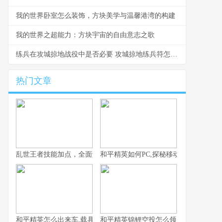
我的世界卧室怎么装饰，方块美学与温馨港湾的构建
我的世界之超能力：方块宇宙的自由意志之歌
练兵在攻城掠地战役中是否必要 攻城掠地练兵符怎么得5亿经验
热门文章
乱世王者技能加点，全面解析核心技能选择策略
和平精英如何PC,探秘移动竞技的桌面
和平精英怎么出来车,载具召唤的艺术与战术
和平精英锦鲤空投怎么领，附幸运获取