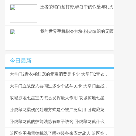
王者荣耀白起打野,峡谷中的铁壁与利刃
我的世界手机指令方块,指尖编织的无限可能，副标
今日最新
大掌门2青衣楼红宠的元宝消费是多少 大掌门2青衣楼攻略
大掌门血战深入要闯过多少个战斗关卡 大掌门血战排名奖励
攻城掠地七星宝刀怎么发挥最大作用 攻城掠地七星宝箱怎么开
卧虎藏龙柔伤的处理方式是否被广泛应用 卧虎藏龙有多厉害
卧虎藏龙贰的技能洗炼有啥子诀窍 卧虎藏龙贰什么时候出的
暗区突围弗雷德挑选了哪些装备来应对敌人 暗区突围弗雷德的幸运物是什么