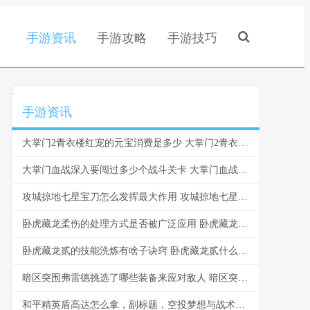
手游资讯
手游攻略
手游技巧
.
手游资讯
大掌门2青衣楼红宠的元宝消费是多少 大掌门2青衣楼攻略
大掌门血战深入要闯过多少个战斗关卡 大掌门血战排名奖励
攻城掠地七星宝刀怎么发挥最大作用 攻城掠地七星宝箱怎么开
卧虎藏龙柔伤的处理方式是否被广泛应用 卧虎藏龙有多厉害
卧虎藏龙贰的技能洗炼有啥子诀窍 卧虎藏龙贰什么时候出的
暗区突围弗雷德挑选了哪些装备来应对敌人 暗区突围弗雷德的幸运物是什么
和平精英盾高达怎么拿，副标题，空投梦想与战术博弈