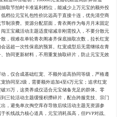
规划抽取节拍时卡准返利档位，能减少上万元宝的额外投
，低档位元宝礼包性价比远高于直接十连，优先清空商
无节制浪费。资源分配层面，青衣阁作为每月月末固定
、闯王宝藏活动主题适度缩减非刚需投入，不要分散元
分散，很难在单轮青衣阁凑齐保底抽取次数，拉长红宠
销会远超一次性保底的预算。红宠成型后无需继续在青
丹、协同更新材料，不用重复抽取碎片，防止元宝无效
浮动，仅合成基础红宠、不额外追高协同等级，严格遵
红宠协同至2级，需要额外追加4至6万元宝；追求红宠
破35万，这类养成仅适合元宝储备充足的群体。零
两到三轮活动主题缓慢积攒碎片，配合跨服竞技、宗门
支出，避免单次掏空库存导致后续活动主题无资源参
于长线战力核心道具，元宝消耗虽高，但PVP对战、