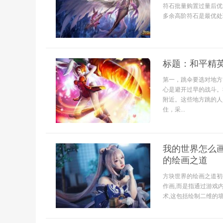
符石批量购置过量后优
多余高阶符石是最优处
标题：和平精
第一，跳伞要选对地方
心是避开过早的战斗。
附近。这些地方跳的人
住，采...
我的世界怎么画
的绘画之道
方块世界的绘画之道初
作画,而是指通过游戏
术,这包括绘制二维的墙