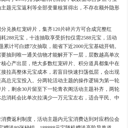
动主题元宝返利等全部变量核算得出，不存在额外隐形
分兑换红宠碎片，集齐120片碎片方可合成完整红
288元宝，十连抽取享受折扣仅需2588元宝，活动
累计可白嫖7次抽取，能省下近2000元宝基础开销。
需要抽到唯一通关信物才能解开下一层，层数越高单次
片核心产出层，绝大多数红宠碎片、积分道具都集中在
直接拉高整体元宝成本，若盲目快速扫荡低层，会出现
提高总元宝投入。分两轮活动主题的操作逻辑为第一轮
碎片，剩余30片留至下一轮青衣阁活动主题补齐，两轮
体总消耗会比单次拉满少一万元宝左右，适合平民、中
套消费返利制度，活动主题内元宝消费达到对应档位会
宝赠送80张秘钥，188888元宝随机赠送高阶异兽道