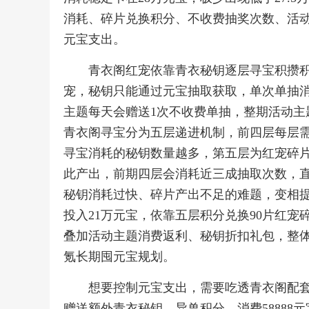
消耗、碎片兑换积分、不收费抽奖次数、活
元宝支出。
青衣阁红宠依靠青衣秘钥逐层寻宝积攒积
宠，秘钥只能通过元宝抽取获取，单次单抽消耗
主题每天会赠送1次不收费单抽，整期活动主题
青衣阁寻宝分为五层递进机制，前四层每层
寻宝消耗的秘钥数量越多，第五层为红宠碎
此产出，前期四层会消耗近三成抽取次数，
秘钥消耗过快、碎片产出不足的难题，变相
投入21万元宝，依靠五层积分兑换90片红宠
叠加活动主题消费返利、秘钥折扣礼包，整
氪长期囤元宝规划。
想要控制元宝支出，需要吃透青衣阁配
赠送额外青衣秘钥、异兽积分，消费58888元