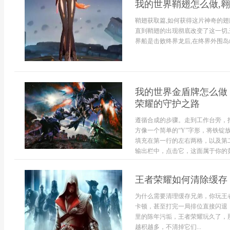
我的世界鞘翅怎么做,
鞘翅获取篇,如何获得这片神奇的翅
直到鞘翅的出现彻底改变了这一切,
界船是击败终界龙后,在终界外围岛屿
我的世界金盾牌怎么做
荣耀的守护之路
遵循合成的步骤。走到工作台旁，
方像一个简单的“Y”字形，将铁
填充在第一行的左右两格，以及第
输出栏中，点击它，这面属于你的黄金
王者荣耀如何清除缓存
为什么需要清理缓存兄弟，你玩王
卡顿，甚至打完一局排位直接闪退
里的陈年污垢，王者荣耀玩久了，
越积越多，不清掉它们...