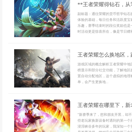
**王者荣耀得钻石，从
副标题：通往荣耀的货币哲学钻石
体验的基础，每日任务和活跃度宝
乐趣，赛季结束时的段位奖励也是
时活动更是惊喜所在，像是节日赠礼
王者荣耀怎么换地区，
游戏区域的概念解析王者荣耀中地
榜显示和部分社交功能，了解地区
置自动分配地区，这个虚拟的地理
单，会产生更换地...
王者荣耀在哪里下，新
“新赛季来了，想和朋友开黑，却
些老玩家换新设备时遇到的第一个
浸淫峡谷多年的玩家，我深知一个