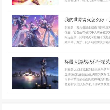
是首要选择，绝对安全可靠第三方平台
我的世界篝火怎么做：
副标题：篝火搭建全指南与诗意应
饰品，它在生存模式中具有多重实
附近生成，同时篝火可以用于烹饪
效率高于熔炉，此外站在篝火旁还能
标题,刺激战场和平精
副标题,从战术竞技到全民娱乐的华
显,刺激战场的画面色调较为灰暗饱
而和平精英的画面则变得明亮鲜艳
色彩明快,这无疑降低了游戏的视觉压