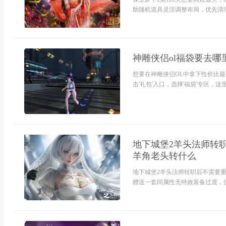
助随机道具灵活调整布局，优先清理
神雕侠侣ol福袋要去哪
想要在神雕侠侣OL中拿下性价比最
击'礼包'入口，选择'福袋'专区，这
地下城堡2羊头法师转
羊角老头转什么
地下城堡2羊头法师转职后不需要
赠送一套同属性无特效装备过渡，仅