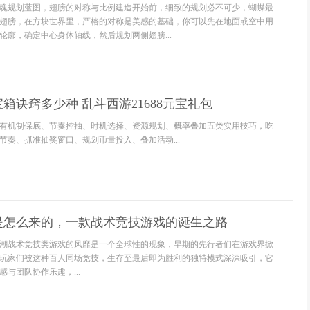
魂规划蓝图，翅膀的对称与比例建造开始前，细致的规划必不可少，蝴蝶最
翅膀，在方块世界里，严格的对称是美感的基础，你可以先在地面或空中用
轮廓，确定中心身体轴线，然后规划两侧翅膀...
箱诀窍多少种 乱斗西游21688元宝礼包
有机制保底、节奏控抽、时机选择、资源规划、概率叠加五类实用技巧，吃
节奏、抓准抽奖窗口、规划币量投入、叠加活动...
是怎么来的，一款战术竞技游戏的诞生之路
潮战术竞技类游戏的风靡是一个全球性的现象，早期的先行者们在游戏界掀
玩家们被这种百人同场竞技，生存至最后即为胜利的独特模式深深吸引，它
与团队协作乐趣，...