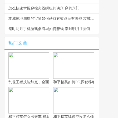
怎么快速掌握穿梭火线瞬狙的诀窍 穿的窍门
攻城掠地周瑜的宝物如何获取有效路径有哪些 攻城掠地周瑜怎么过
秦时明月手机游戏桑海城如何赚钱 秦时明月手游官方下载
热门文章
乱世王者技能加点，全面解析核心技能选择策略
和平精英如何PC,探秘移动竞技的桌面
和平精英怎么出来车,载具召唤的艺术与战术
和平精英锦鲤空投怎么领，附幸运获取