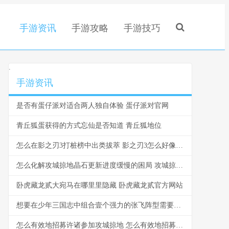
手游资讯
手游攻略
手游技巧
.
手游资讯
是否有蛋仔派对适合两人独自体验 蛋仔派对官网
青丘狐蛋获得的方式忘仙是否知道 青丘狐地位
怎么在影之刃3打桩榜中出类拔萃 影之刃3怎么好像单机游戏
怎么化解攻城掠地晶石更新进度缓慢的困局 攻城掠地是什么意思?
卧虎藏龙贰大宛马在哪里里隐藏 卧虎藏龙贰官方网站
想要在少年三国志中组合壹个强力的张飞阵型需要运用哪些名将令 少年x三国
怎么有效地招募许诸参加攻城掠地 怎么有效地招募一名员工