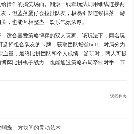
反给操作的搞笑场面。翻滚一线牵玩法则用细线连接两
队友，但坠落蛋仔会拉扯队友，极易引发连锁掉落，游
闯关，也能互相整蛊，欢乐气氛浓厚。
择，适合喜爱策略博弈的双人玩家。该玩法下，两名玩
可选择组合队友的卡牌，获取团队增益buff。对局分为
扣除血量，最终比拼团队和个人成绩。游玩时，两人可提
面博弈比拼棋子战力，也能通过策略布局牵制对手，节
返回列表
建蝴蝶，方块间的灵动艺术