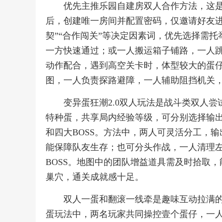
优先主推乐园自建房双人合作方法，这
后，创建唯一房间并配置密码，仅邀请好友进
契”“合作闯关”等决定因素词，优先选择需
一方快速通过；或一人搬运箱子铺路，一人
动作配合，遇到高空关卡时，体型较大的蛋
图，一人负责探路避障，一人辅助阻挡机关
变异蛋狂潮2.0双人玩法是战斗类双人
特种蛋，共享局内经验等级，可分别选择输
和四大BOSS。方法中，两人可灵活分工，
能保障队友生存；也可分头作战，一人清理
BOSS。地图中的团队增益道具需及时拾取
巢穴，通关成就感十足。
双人一蛋和翻滚一线牵是趣味互动拉满
蛋玩法中，两名玩家共同操控壹个蛋仔，一