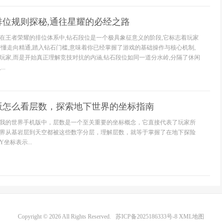
排位规则探秘,通往星耀的必经之路
在王者荣耀的排位体系中,钻石段位是一个极具象征意义的阶段,它标志着玩家
懵懂走向精通,踏入钻石门槛,意味着你已经掌握了游戏的基础操作与核心机制,
玩家,而是开始真正理解竞技对抗的内涵,钻石段位如同一道分水岭,分隔了休闲
..
版怎么看层数，探索地下世界的坐标指南
我的世界手机版中，层数是一个至关重要的坐标概念，它直接代表了玩家所
界从基岩层到天空都被这些数字分层，理解层数，就等于掌握了在地下探险
坐标表示...
Copyright © 2026 All Rights Reserved.
苏ICP备2025186333号-8
XML地图