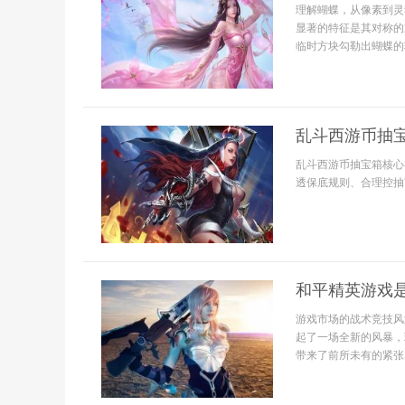
理解蝴蝶，从像素到灵
显著的特征是其对称的
临时方块勾勒出蝴蝶的
乱斗西游币抽宝
乱斗西游币抽宝箱核心
透保底规则、合理控抽
和平精英游戏
游戏市场的战术竞技风
起了一场全新的风暴，
带来了前所未有的紧张感