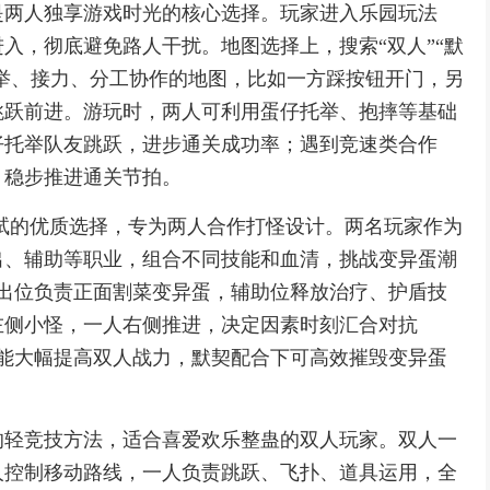
是两人独享游戏时光的核心选择。玩家进入乐园玩法
入，彻底避免路人干扰。地图选择上，搜索“双人”“默
托举、接力、分工协作的地图，比如一方踩按钮开门，另
跳跃前进。游玩时，两人可利用蛋仔托举、抱摔等基础
仔托举队友跳跃，进步通关成功率；遇到竞速类合作
，稳步推进通关节拍。
尝试的优质选择，专为两人合作打怪设计。两名玩家作为
出、辅助等职业，组合不同技能和血清，挑战变异蛋潮
输出位负责正面割菜变异蛋，辅助位释放治疗、护盾技
左侧小怪，一人右侧推进，决定因素时刻汇合对抗
，能大幅提高双人战力，默契配合下可高效摧毁变异蛋
的轻竞技方法，适合喜爱欢乐整蛊的双人玩家。双人一
人控制移动路线，一人负责跳跃、飞扑、道具运用，全