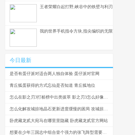
王者荣耀白起打野,峡谷中的铁壁与利刃
我的世界手机指令方块,指尖编织的无限可能，副标
今日最新
是否有蛋仔派对适合两人独自体验 蛋仔派对官网
青丘狐蛋获得的方式忘仙是否知道 青丘狐地位
怎么在影之刃3打桩榜中出类拔萃 影之刃3怎么好像单机游戏
怎么化解攻城掠地晶石更新进度缓慢的困局 攻城掠地是什么意思?
卧虎藏龙贰大宛马在哪里里隐藏 卧虎藏龙贰官方网站
想要在少年三国志中组合壹个强力的张飞阵型需要运用哪些名将令 少年x三国