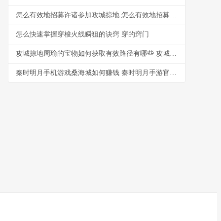
怎么有效地招募许诸参加攻城掠地 怎么有效地招募一名员工
怎么快速掌握穿梭火线瞬狙的诀窍 穿的窍门
攻城掠地周瑜的宝物如何获取有效路径有哪些 攻城掠地周瑜怎么过
秦时明月手机游戏桑海城如何赚钱 秦时明月手游官方下载