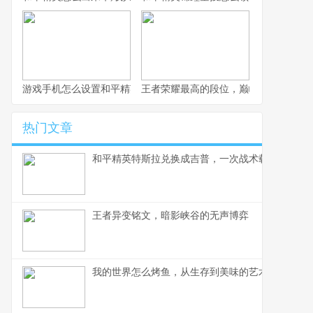
游戏手机怎么设置和平精英，高手操作流畅如风的秘诀
王者荣耀最高的段位，巅峰之上的孤独
热门文章
和平精英特斯拉兑换成吉普，一次战术载具的审美
王者异变铭文，暗影峡谷的无声博弈
我的世界怎么烤鱼，从生存到美味的艺术