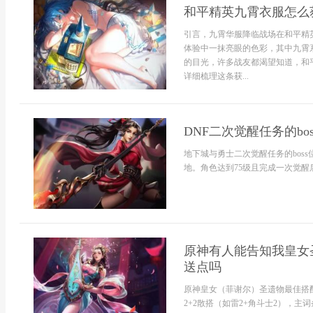
和平精英九霄衣服怎么
引言，九霄华服降临战场在和平精
体验中一抹亮眼的色彩，其中九霄
的目光，许多战友都渴望知道，和
详细梳理这条获...
DNF二次觉醒任务的bo
地下城与勇士二次觉醒任务的bos
地。角色达到75级且完成一次觉醒后
原神有人能告知我皇女
送点吗
原神皇女（菲谢尔）圣遗物最佳搭
2+2散搭（如雷2+角斗士2），主词