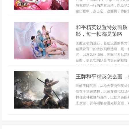
填充在第一行的左右两格，以及第
输出栏中，点击它，这面属于你的黄金
和平精英设置特效画质
影，每一帧都是策略
画面选项的基石，基础设置解析对
精英设置中的特效画质选项，是一
置，以及风格滤镜，画面品质从流
贴图，更真实的阴影与更远的视野
的流畅感是技术发挥的物理基础。许.
王牌和平精英怎么画，
理解王牌气质，从枪火轰鸣到英雄
髓在于英雄梦想，玩家在虚拟战场
抓住这种紧绷与激昂，比如角色眼
态废墟，要有硝烟弥漫光影交错，画