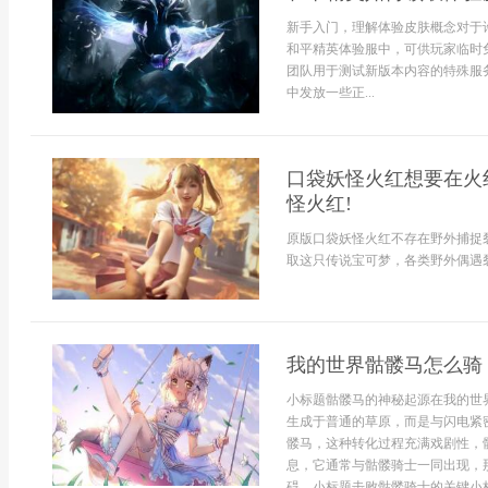
新手入门，理解体验皮肤概念对于
和平精英体验服中，可供玩家临时
团队用于测试新版本内容的特殊服
中发放一些正...
口袋妖怪火红想要在火
怪火红!
原版口袋妖怪火红不存在野外捕捉
取这只传说宝可梦，各类野外偶遇裂
我的世界骷髅马怎么骑
小标题骷髅马的神秘起源在我的世
生成于普通的草原，而是与闪电紧
髅马，这种转化过程充满戏剧性，
息，它通常与骷髅骑士一同出现，
碍。小标题击败骷髅骑士的关键小标