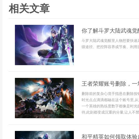
相关文章
你了解斗罗大陆武魂觉
斗罗大陆武魂觉醒里人物想要快速
级途径、把控阵容养成节奏、利用日
王者荣耀账号删除，一
删除前的复杂心境手指悬在删除按
时光点点滴滴都融在这个账号里,从
一个英雄的熟练度数字都像是时光
待,此刻都变成沉重的分量,让人不禁犹
和平精英如何领取体验