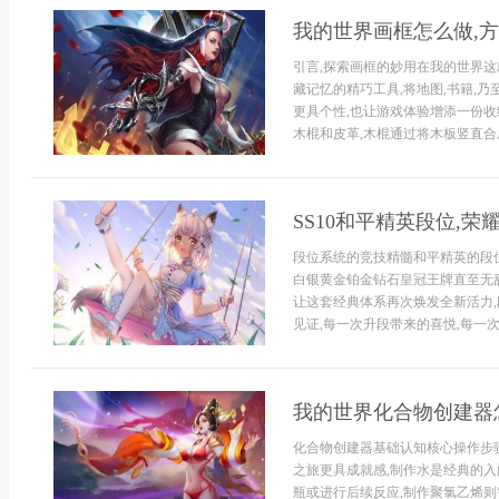
我的世界画框怎么做,
引言,探索画框的妙用在我的世界这
藏记忆的精巧工具,将地图,书籍,
更具个性,也让游戏体验增添一份收
木棍和皮革,木棍通过将木板竖直合成
SS10和平精英段位,
段位系统的竞技精髓和平精英的段位
白银黄金铂金钻石皇冠王牌直至无敌
让这套经典体系再次焕发全新活力
见证,每一次升段带来的喜悦,每一次
我的世界化合物创建器
化合物创建器基础认知核心操作步
之旅更具成就感,制作水是经典的入
瓶或进行后续反应,制作聚氯乙烯则需