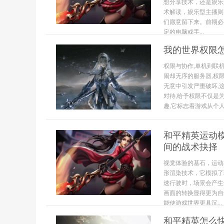
想分享技术，还是娱乐
术解读，娱乐型主播则
们愿意留下来。前期必
定的电脑或手...
我的世界权限
权限与协作,单机到联
闹却无序的服务器,权
无意中引发严重破坏,
对待,给予权限不仅是
趣,它标志着游戏从个人.
和平精英运动
间的战术抉择
视觉体验的基石，运动
形渲染技术，它模拟了
速行驶时，场景会产生
画面的转换显得更为自
能使游戏世界更具沉...
和平精英怎么