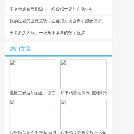
王者荣耀账号删除，一场虚拟世界的自我告别
我的世界怎么做空调，在虚拟方块世界中感受清凉
王者多少人玩，一场永不落幕的数字盛宴
热门文章
乱世王者技能加点，全面解析核心技能选择策略
和平精英如何PC,探秘移动竞技的桌面
和平精英怎么出来车,载具召唤的艺术与战术
和平精英锦鲤空投怎么领，附幸运获取