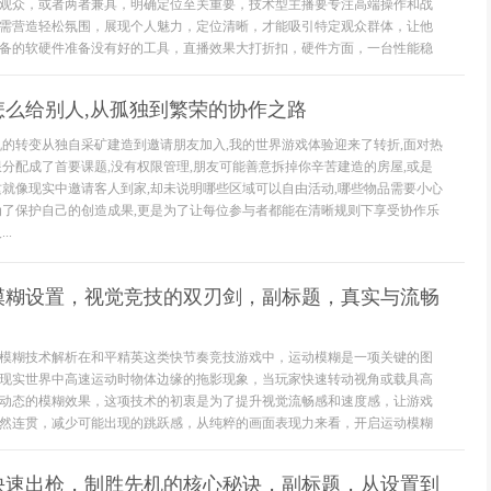
观众，或者两者兼具，明确定位至关重要，技术型主播要专注高端操作和战
需营造轻松氛围，展现个人魅力，定位清晰，才能吸引特定观众群体，让他
备的软硬件准备没有好的工具，直播效果大打折扣，硬件方面，一台性能稳
怎么给别人,从孤独到繁荣的协作之路
机的转变从独自采矿建造到邀请朋友加入,我的世界游戏体验迎来了转折,面对热
限分配成了首要课题,没有权限管理,朋友可能善意拆掉你辛苦建造的房屋,或是
这就像现实中邀请客人到家,却未说明哪些区域可以自由活动,哪些物品需要小心
为了保护自己的创造成果,更是为了让每位参与者都能在清晰规则下享受协作乐
..
模糊设置，视觉竞技的双刃剑，副标题，真实与流畅
模糊技术解析在和平精英这类快节奏竞技游戏中，运动模糊是一项关键的图
现实世界中高速运动时物体边缘的拖影现象，当玩家快速转动视角或载具高
动态的模糊效果，这项技术的初衷是为了提升视觉流畅感和速度感，让游戏
然连贯，减少可能出现的跳跃感，从纯粹的画面表现力来看，开启运动模糊
快速出枪，制胜先机的核心秘诀，副标题，从设置到