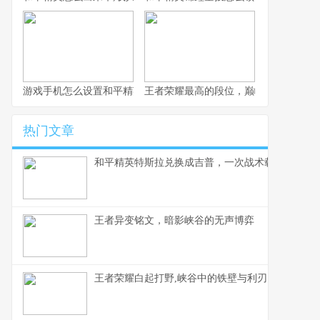
游戏手机怎么设置和平精英，高手操作流畅如风的秘诀
王者荣耀最高的段位，巅峰之上的孤独
热门文章
和平精英特斯拉兑换成吉普，一次战术载具的审美
王者异变铭文，暗影峡谷的无声博弈
王者荣耀白起打野,峡谷中的铁壁与利刃