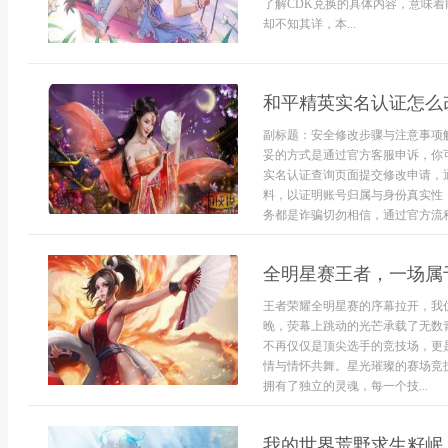
了解CDK兑换的具体内容，意味
却不知其详，本...
和平精英实名认证怎么
副标题：安全修改步骤与注意事项
妥的方式是通过官方客服申诉，你
实名认证查询页面提交修改申请，
料，以证明账号归属与身份真实性
务都是诈骗切勿相信，通过官方流程虽
全明星赛王者，一场属
王者荣耀全明星赛的序幕拉开，我
晚，荧幕上跳动的光芒承载了无数
不再仅仅是顶尖选手的竞技场，更
情与情怀共舞。星光璀璨的赛场竞
拥有了独立的灵魂，每一个技...
我的世界荒野求生籽岷