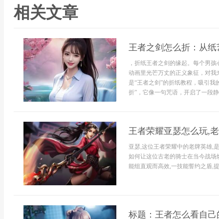
相关文章
王者之剑怎么折：从纸
，折纸王者之剑的缘起。每个男孩
动画里光芒万丈的正义象征，对我
是“王者之剑”的折纸教程，吸引我
折”，它像一句咒语，开启了一段静谧
王者荣耀亚瑟怎么玩,
亚瑟,这位王者荣耀中的老牌英雄,
如何让这位古老的骑士在当今战场
能组直观而高效,一技能誓约之盾,提供
标题：王者怎么看自己