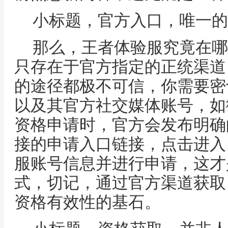
小标题，官方入口，唯一的
那么，王者体验服究竟在哪
只存在于官方指定的正统渠道
的途径都极不可信，你需要密
以及其官方社交媒体账号，如
资格申请时，官方会发布明确
接的申请入口链接，点击进入
服账号信息并进行申请，这才
式，切记，通过官方渠道获取
资格有效性的基石。