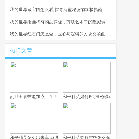
我的世界藏宝图怎么看,探寻海盗秘密的终极指南
我的世界绘画稀有物品探秘，方块艺术中的隐藏瑰宝，副标题，光影与色彩的终极追寻
我的世界红石门怎么做，匠心与逻辑的方块交响曲
热门文章
乱世王者技能加点，全面解析核心技能选择策略
和平精英如何PC,探秘移动竞技的桌面
和平精英怎么出来车,载具召唤的艺术与战术
和平精英锦鲤空投怎么领，附幸运获取