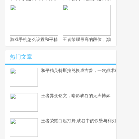
游戏手机怎么设置和平精英，高手操作流畅如风的秘诀
王者荣耀最高的段位，巅峰之上的孤独
热门文章
和平精英特斯拉兑换成吉普，一次战术载具的审美
王者异变铭文，暗影峡谷的无声博弈
王者荣耀白起打野,峡谷中的铁壁与利刃