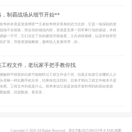
略，制霸战场从细节开始**
者纷争的本质是资源博弈**王者纷争绝非简单的武力比拼，它是一场深刻的资
战场不在前线，而在你的城池内部，资源是支撑一切军事行动的基础，木材
源缺一不可，它们决定了你的建筑升级速度，士兵训练规模，以及科技研究
目扩张，导致资源链断裂，最终陷入发展停滞，你...
英工程文件，老玩家手把手教你找
接触和平精英的玩家可能都听过工程文件这个词，但真正知道它在哪的人少
头苍蝇一样乱翻手机目录，结果啥也没找到，后来才明白工程文件根本不是
东西。工程文件到底是什么。简单来说它就是游戏开发时用到的原始资源
贴图，武器数据，甚至音...
Copyright © 2026 All Rights Reserved.
苏ICP备2025186333号-8
XML地图