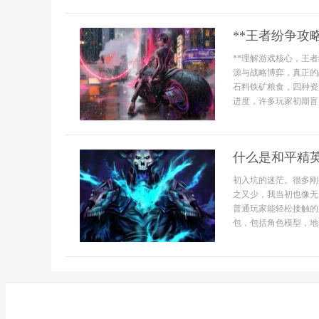
**王者纷争攻
**理解游戏核心，王
源与战略博弈，真正的
石料铁矿粮食，四种资
进度，许多玩家初期盲
什么是和平精
初入坑的迷茫。很多刚
之又少，我当初也像无
普通玩家能轻松接触的
包，包括角色模型，地图