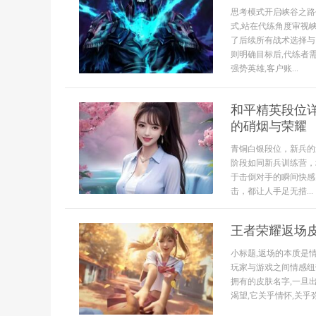
思考模式开启峡谷之路
式,站在代练角度审视
了后续所有战术选择与
则明确目标后,代练者
强势英雄,客户账...
和平精英段位
的硝烟与荣耀
青铜白银段位，新兵的
阶段如同新兵训练营，
于击倒对手的瞬间快感
击，都让人手足无措...
王者荣耀返场
小标题,返场的本质是
玩家与游戏之间情感纽
拥有的皮肤名字,一旦
渴望,它关乎情怀,关乎