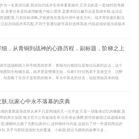
作为一名资深玩家,我深知代练并非简单重复操作,它开启的是一套独特思考模
峡谷,首要任务是快速理解客户核心需求,是要求段位飙升还是英雄专精,这决定
资源配置,只有目标清晰,才能避免在复杂对局中迷失方向。战术库快速匹配法
需立刻启动战术库匹配,不同于普通玩家凭喜好选择英雄,代练必须依据当前版本
详细，从青铜到战神的心路历程，副标题，阶梯之上
迷茫战场刚踏入和平精英的世界，青铜与白银段位是每位玩家的起点，这个
地图陌生枪械生疏，战术更是懵懂无知，玩家们往往热衷于直接交火，沉醉
，却忽略了生存才是取胜的根本，草丛中莫名的伏击，远处突如其来的狙
皮肤,玩家心中永不落幕的庆典
情感的复燃返场皮肤从来不只是商城的又一次开放,它是一场集体记忆的唤醒,是
带的再次加固,每次官方公布返场名单,社区便会沸腾,那些曾被错过或遗憾未能
出现,便瞬间点燃了无数玩家的心,这种期待与兴奋,远超出了对一件虚拟商品的
弥补,关乎与那段游戏时光的重逢。小标题,错过与拥有的故事许多...