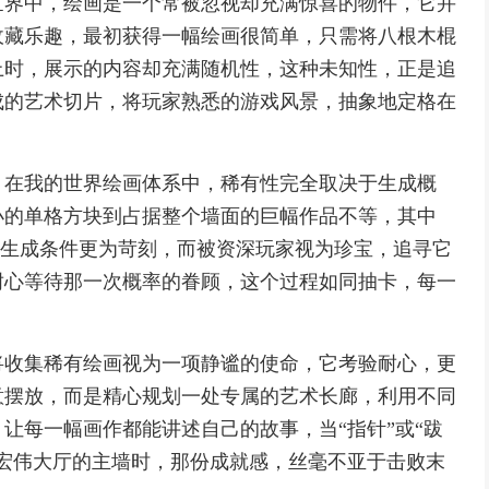
世界中，绘画是一个常被忽视却充满惊喜的物件，它并
收藏乐趣，最初获得一幅绘画很简单，只需将八根木棍
上时，展示的内容却充满随机性，这种未知性，正是追
成的艺术切片，将玩家熟悉的游戏风景，抽象地定格在
，在我的世界绘画体系中，稀有性完全取决于生成概
小的单格方块到占据整个墙面的巨幅作品不等，其中
因其生成条件更为苛刻，而被资深玩家视为珍宝，追寻它
耐心等待那一次概率的眷顾，这个过程如同抽卡，每一
将收集稀有绘画视为一项静谧的使命，它考验耐心，更
意摆放，而是精心规划一处专属的艺术长廊，利用不同
让每一幅画作都能讲述自己的故事，当“指针”或“跋
宏伟大厅的主墙时，那份成就感，丝毫不亚于击败末