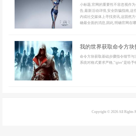
小标题,官网的重要性不容忽视作为
告,最新活动详情,安全防骗指南,
内或社交媒体上寻找资讯,这固然方
确最全面的消息,因此,明确官网在哪里
我的世界获取命令方块
命令方块获取基础步骤指令细节与
系统对格式要求严格,"/give"是给予物
Copyright © 2026 All Rights