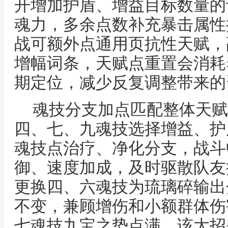
开增加护盾、增益目标数量的
魂力，多余点数补充暴击属性
战可额外点通用页抗性天赋，
增幅词条，天赋点重置会消耗
期定位，减少反复调整带来的
魂技分支加点匹配整体天赋
四、七、九魂技选择增益、护
魂技点治疗、净化分支，战斗
御、速度加成，及时驱散队友
更换四、六魂技为琉璃碎输出
不变，兼顾增伤和小额群体伤
七魂技九宝之势点满，该大招