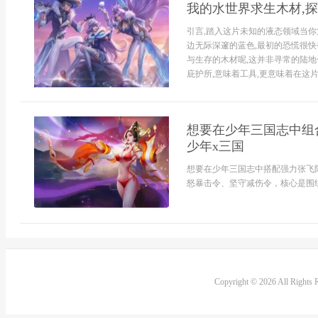
我的水世界求生木材,
引言,踏入这片未知的液态领域当你
边无际深邃的蓝色,最初的恐慌很快
与生存的木材呢,这并非寻常的陆地
庇护所,意味着工具,更意味着在这片
想要在少年三国志中组
少年x三国
想要在少年三国志中搭配强力张飞
怒暴击令、坚守减伤令，核心是围绕张
Copyright © 2026 All Rights