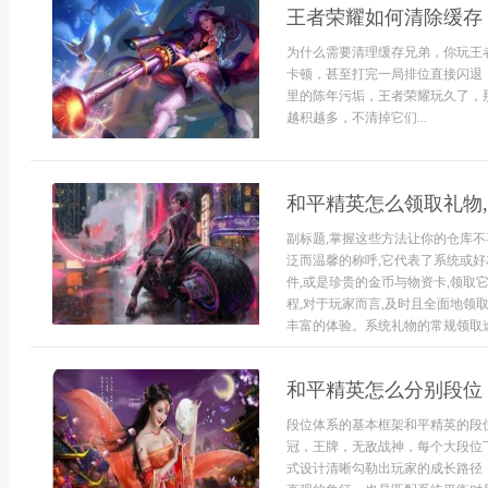
王者荣耀如何清除缓存
为什么需要清理缓存兄弟，你玩王
卡顿，甚至打完一局排位直接闪退
里的陈年污垢，王者荣耀玩久了，
越积越多，不清掉它们...
和平精英怎么领取礼物
副标题,掌握这些方法让你的仓库
泛而温馨的称呼,它代表了系统或好
件,或是珍贵的金币与物资卡,领取
程,对于玩家而言,及时且全面地领
丰富的体验。系统礼物的常规领取途.
和平精英怎么分别段位
段位体系的基本框架和平精英的段
冠，王牌，无敌战神，每个大段位
式设计清晰勾勒出玩家的成长路径