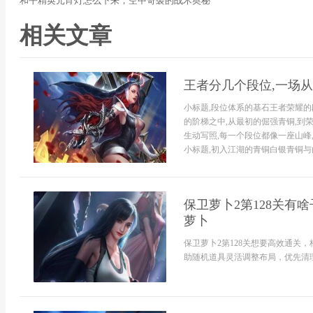
和平精英元宵灯怎么下来，空中奇袭的战术奥秘
相关文章
王者分几个段位,一场
小标题,段位体系的基石王者荣耀的
的阶梯之中,从最初的倔强青铜,到
生动写照,每一个段位都像一座山峰
小标题,初入江湖的青铜白银青铜与白
保卫萝卜2第128关有
萝卜
保卫萝卜2第128关想要高效通关
助随机道具灵活调整布局，优先清理