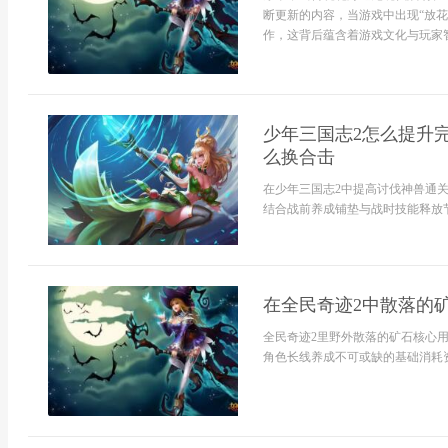
断更新的内容，当游戏中出现“放
作，这背后蕴含着游戏文化与玩家智
少年三国志2怎么提升
么换合击
在少年三国志2中提高讨伐神兽通
结合战前养成铺垫与战时技能释放节
在全民奇迹2中散落的
全民奇迹2里野外散落的矿石核心
角色长线养成不可或缺的基础消耗资